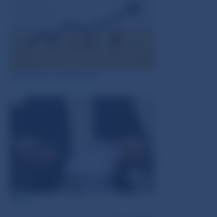
Sporenie a investovanie
Úvery