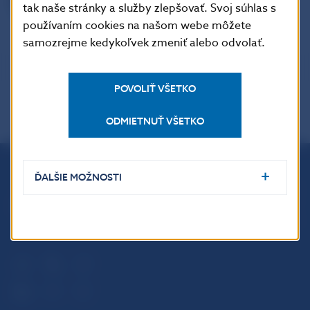
tak naše stránky a služby zlepšovať. Svoj súhlas s
Finančné služby v EÚ
používaním cookies na našom webe môžete
samozrejme kedykoľvek zmeniť alebo odvolať.
POVOLIŤ VŠETKO
ODMIETNUŤ VŠETKO
ĎALŠIE MOŽNOSTI
Národná banka Slovenska
Imricha Karvaša 1
813 25 Bratislava