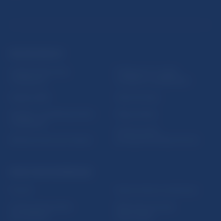
ĎALŠIE ODKAZY
Inštitút bankového
Prihlásenie na odber
vzdelávania
notifikácií o publikáciách
Nadácia NBS
Užitočné linky
5peňazí - portál finančného
Mapa stránky
vzdelávania
Oznamovanie
Riešenie krízových situácií
protispoločenskej činnosti
PRAKTICKÉ INFORMÁCIE
Fintech
Upozornenia a oznámenia
Ochrana finančného
Makroekonomické
spotrebiteľa
ukazovatele