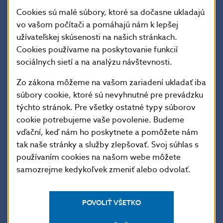
Cookies sú malé súbory, ktoré sa dočasne ukladajú
účastníkov medzibankového devízového trhu záväzné.
vo vašom počítači a pomáhajú nám k lepšej
Národná banka
užívateľskej skúsenosti na našich stránkach.
Cookies používame na poskytovanie funkcií
Slovenska vykonáva obchody v rámci devízového
sociálnych sietí a na analýzu návštevnosti.
fixingu s kurzovým rozpätím
Zo zákona môžeme na vašom zariadení ukladať iba
súbory cookie, ktoré sú nevyhnutné pre prevádzku
a jeho výšku oznamuje bankám.
týchto stránok. Pre všetky ostatné typy súborov
cookie potrebujeme vaše povolenie. Budeme
/3/ Národná banka Slovenska určuje spôsob
vďační, keď nám ho poskytnete a pomôžete nám
odovzdávania požiadaviek na
tak naše stránky a služby zlepšovať. Svoj súhlas s
používaním cookies na našom webe môžete
devízový fixing Národnej banky Slovenska, okruh
samozrejme kedykoľvek zmeniť alebo odvolať.
vybraných cudzích mien, s
POVOLIŤ VŠETKO
ktorými bude obchodovať v rámci denného
devízového fixingu, formu predaja