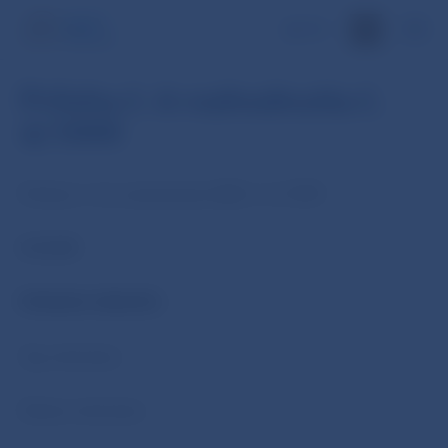
EN
Príloha č. 6 rozhodnutia č.
4/1999
Príloha č. 6 k rozhodnutiu NBS č. 4./1999
V Z O R
PONUKA NÁKUPU
Typ obchodu:
Dátum obchodu: