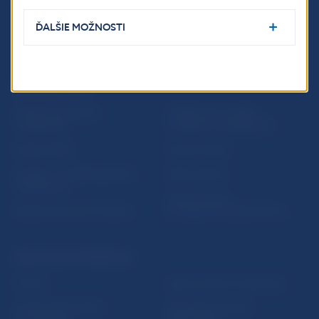
ĎALŠIE MOŽNOSTI
ĎALŠIE ODKAZY
Inštitút bankového
Prihlásenie na odber
vzdelávania
notifikácií o publikáciách
Nadácia NBS
Užitočné linky
5peňazí - portál finančného
Mapa stránky
vzdelávania
Oznamovanie
Riešenie krízových situácií
protispoločenskej činnosti
PRAKTICKÉ INFORMÁCIE
Fintech
Upozornenia a oznámenia
Ochrana finančného
Makroekonomické