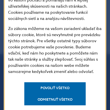
vo vašom počítači a pomáhajú nám k lepšej
užívateľskej skúsenosti na našich stránkach.
Cookies používame na poskytovanie funkcií
sociálnych sietí a na analýzu návštevnosti.
Zo zákona môžeme na vašom zariadení ukladať iba
súbory cookie, ktoré sú nevyhnutné pre prevádzku
týchto stránok. Pre všetky ostatné typy súborov
cookie potrebujeme vaše povolenie. Budeme
vďační, keď nám ho poskytnete a pomôžete nám
tak naše stránky a služby zlepšovať. Svoj súhlas s
používaním cookies na našom webe môžete
Národná banka Slovenska
samozrejme kedykoľvek zmeniť alebo odvolať.
Imricha Karvaša 1
813 25 Bratislava
POVOLIŤ VŠETKO
ODMIETNUŤ VŠETKO