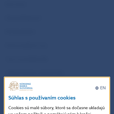
Kód emisie:
Kód predávajúceho:
Kód kupujúceho:
Počet poukážok (v ks):
Cena za poukážku (Sk):
Celková hodnota obchodu (Sk):
V……………………………………. dňa:………………
EN
Súhlas s používaním cookies
Odtlačok pečiatky a podpis oprávneného
Cookies sú malé súbory, ktoré sa dočasne ukladajú
zástupcu priameho účatníka