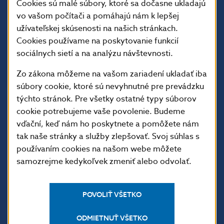
Cookies sú malé súbory, ktoré sa dočasne ukladajú
vo vašom počítači a pomáhajú nám k lepšej
užívateľskej skúsenosti na našich stránkach.
Cookies používame na poskytovanie funkcií
sociálnych sietí a na analýzu návštevnosti.
Zo zákona môžeme na vašom zariadení ukladať iba
súbory cookie, ktoré sú nevyhnutné pre prevádzku
ĎALŠIE ODKAZY
týchto stránok. Pre všetky ostatné typy súborov
Inštitút bankového
Prihlásenie na odber
cookie potrebujeme vaše povolenie. Budeme
vzdelávania
notifikácií o publikáciách
vďační, keď nám ho poskytnete a pomôžete nám
tak naše stránky a služby zlepšovať. Svoj súhlas s
Nadácia NBS
Užitočné linky
používaním cookies na našom webe môžete
5peňazí - portál finančného
Mapa stránky
samozrejme kedykoľvek zmeniť alebo odvolať.
vzdelávania
Oznamovanie
Riešenie krízových situácií
protispoločenskej činnosti
POVOLIŤ VŠETKO
PRAKTICKÉ INFORMÁCIE
ODMIETNUŤ VŠETKO