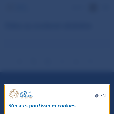
EN
Dáta za zvolené obdobie
Národná banka Slovenska
Imricha Karvaša 1
EN
813 25 Bratislava
Súhlas s používaním cookies