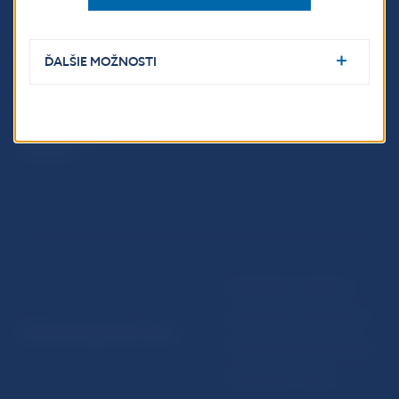
Fintech
Upozornenia a oznámenia
Ochrana finančného
Makroekonomické
spotrebiteľa
ukazovatele
ĎALŠIE MOŽNOSTI
Databáza dohliadaných
Vestník NBS
subjektov
Extranet portál
Register finančných agentov
a poradcov
Podmienky používania
Vyhlásenie o prístupnosti
© Národná banka Slovenska
Ochrana osobných údajov
Nastavenie cookies