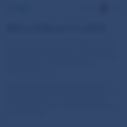
EN
SIPS (v EUR od 1.11.2013)
Od 4. 11. 2013 je platobný systém SIPS pripojený na
systém STEP2 a zabezpečuje pre svojich účastníkov
spracovanie SEPA platieb nielen na území Slovenskej
republiky, ale aj v rámci celého Európskeho
hospodárskeho priestoru.
Štatistické údaje zobrazujú počet spracovaných
domácich alebo cezhraničných transakcií na dennej
alebo mesačnej báze. Pre zobrazenie informácií
o transakciách si vyberte z rozbaľovacieho zoznamu
konkrétnu položku.