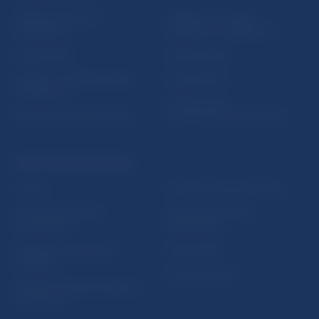
Inštitút bankového
Prihlásenie na odber
vzdelávania
notifikácií o publikáciách
Nadácia NBS
Užitočné linky
5peňazí - portál finančného
Mapa stránky
vzdelávania
Oznamovanie
Riešenie krízových situácií
protispoločenskej činnosti
PRAKTICKÉ INFORMÁCIE
Fintech
Upozornenia a oznámenia
Ochrana finančného
Makroekonomické
spotrebiteľa
ukazovatele
Databáza dohliadaných
Vestník NBS
subjektov
Extranet portál
Register finančných agentov
a poradcov