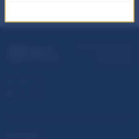
Národná banka Slovenska
Imricha Karvaša 1
813 25 Bratislava
ĎALŠIE ODKAZY