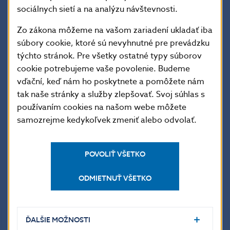
Spolu
438 479
54,48
8 371
1 756
23,13
sociálnych sietí a na analýzu návštevnosti.
Zo zákona môžeme na vašom zariadení ukladať iba
súbory cookie, ktoré sú nevyhnutné pre prevádzku
*
Objem v
mil. EUR
týchto stránok. Pre všetky ostatné typy súborov
cookie potrebujeme vaše povolenie. Budeme
vďační, keď nám ho poskytnete a pomôžete nám
XML
tak naše stránky a služby zlepšovať. Svoj súhlas s
používaním cookies na našom webe môžete
samozrejme kedykoľvek zmeniť alebo odvolať.
PDF
POVOLIŤ VŠETKO
XLS
ODMIETNUŤ VŠETKO
ĎALŠIE MOŽNOSTI