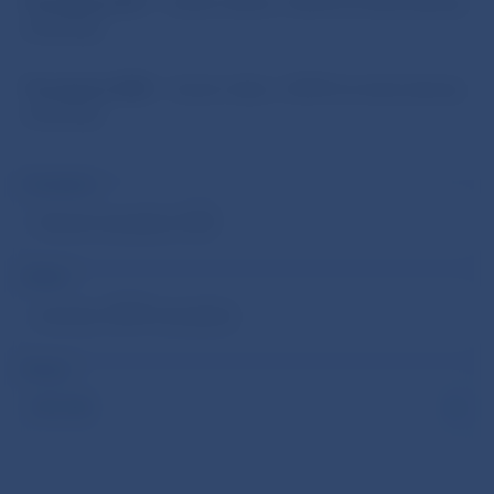
Transakcie SCT
– Sumár úhrad v SEPA formáte (denný,
mesačný)
Transakcie SDD
– Sumár inkás v SEPA formáte (denný,
mesačný)
Transakcie
Denné transakcie SDD
Oblasť
domáce SEPA transakcie
Mesiac