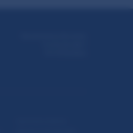
Národná banka Slovenska
Imricha Karvaša 1
813 25 Bratislava
Upozornenia a oznámenia
Makroekonomické ukazovatele