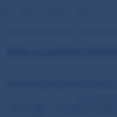
NOSŤ
PRE MÉDIÁ
KARIÉRA
KONTAKTY
je
SIPS (v EUR od 1.1.2009 do 31.10.2013)
Denné neúčtovné pol
Dáta za zvolené obdob
Neúčtovné položky denné za mesiac j
Neúčtovné položky (poč
Výzvy na
Výzvy na zrušenie
Formáln
Deň
inkaso
úhrady
chyby