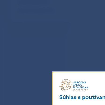
Mesačné platby SIPS
Mesačné transakcie SIPS
Súhlas s používa