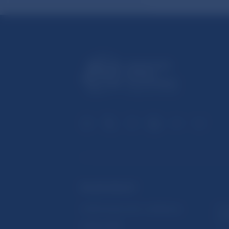
ĎALŠIE ODKAZY
Inštitút bankového vzdelávania
Prih
publ
Nadácia NBS