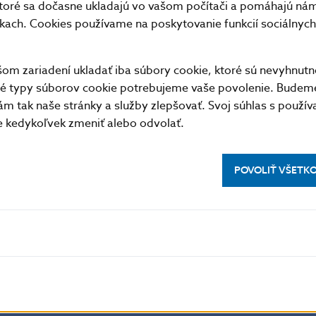
toré sa dočasne ukladajú vo vašom počítači a pomáhajú nám 
22.07
64923
6
0
nkach. Cookies používame na poskytovanie funkcií sociálnych 
23.07
13734
10
0
24.07
6109
3
0
m zariadení ukladať iba súbory cookie, ktoré sú nevyhnutn
25.07
21776
7
0
tné typy súborov cookie potrebujeme vaše povolenie. Budem
26.07
17893
2
0
m tak naše stránky a služby zlepšovať. Svoj súhlas s použí
29.07
73263
12
0
kedykoľvek zmeniť alebo odvolať.
30.07
4549
9
0
31.07
15328
2
0
POVOLIŤ VŠETK
Priemer
36125
5
0
Spolu
794750
109
2
formát
XML