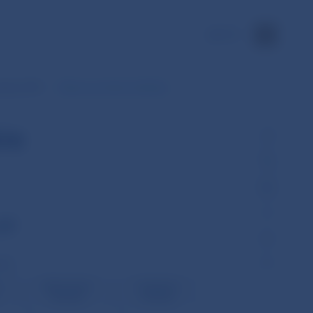
EN
ožky SIPS
Dáta za zvolené obdobie
ie
úl
et)
e
Nedostatok
Duplicitné
likvidity
položky