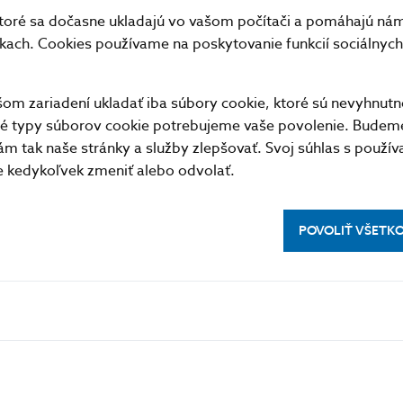
19.01
617666.271
30.395
toré sa dočasne ukladajú vo vašom počítači a pomáhajú nám 
20.01
755543.422
10.627
nkach. Cookies používame na poskytovanie funkcií sociálnych 
21.01
638332.176
82.696
22.01
649048.387
3.271
m zariadení ukladať iba súbory cookie, ktoré sú nevyhnutn
25.01
623340.392
.67
tné typy súborov cookie potrebujeme vaše povolenie. Budem
m tak naše stránky a služby zlepšovať. Svoj súhlas s použí
26.01
1077262.293
10.424
kedykoľvek zmeniť alebo odvolať.
27.01
589086.58
1.715
28.01
418886.406
2.81
POVOLIŤ VŠETK
29.01
487434.035
2.59
Priemer
620377.332
11.697
Spolu
11787169.314
222.252
formát
XML