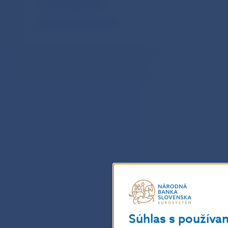
Mesačné platby SIPS
Mesačné transakcie SIPS
Súhlas s používa