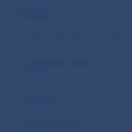
ÚLOHY NBS
PRE VEREJ
NBS
Platby
Platobné systémy
SIPS
Štatistické úda
SIPS (v EUR od 1.1.2009 do
31.10.2013)
Denné neúčtovné položky SIPS
Denné platby SIPS
Denné transakcie SIPS
Mesačné neúčtovné položky SIPS