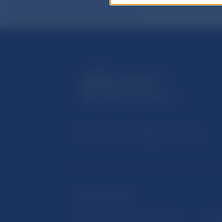
ĎALŠIE ODKAZY
Inštitút bankového vzdelávania
Prih