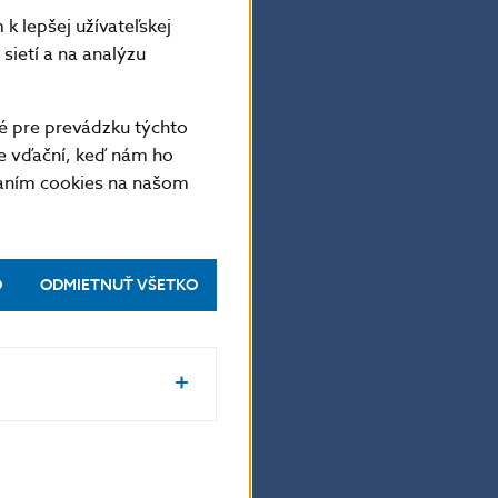
13650.962
0
k lepšej užívateľskej
2410.445
0
sietí a na analýzu
3713.223
0
2278.821
0
é pre prevádzku týchto
3383.553
0
e vďační, keď nám ho
vaním cookies na našom
3140.141
0
4197.555
0
2183.205
0
O
ODMIETNUŤ VŠETKO
1758.889
0
3460.157
0
65742.976
0