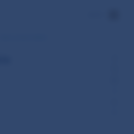
EN
Dáta za zvolené obdobie
ie