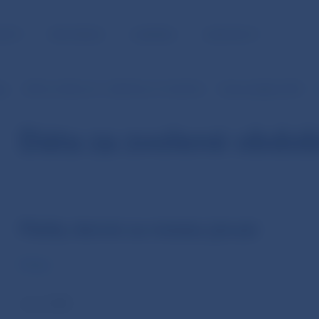
NOSŤ
PRE MÉDIÁ
KARIÉRA
KONTAKTY
je
SIPS (v EUR od 1.1.2009 do 31.10.2013)
Denné platby SIPS
Dáta za zvolené obdob
Platby denné za mesiac január
Počet
v tis. EUR