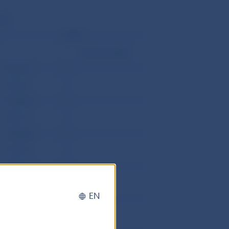
uár)
Inkasá
opravné položky
1412.121
0
987.566
0
4118.814
0
3080.117
0
1794.588
0
2510.973
0
2797.177
0
1920.3
0
EN
6923.668
0
3480.858
0