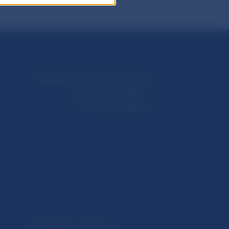
Národná banka Slovenska
Imricha Karvaša 1
813 25 Bratislava
Upozornenia a oznámenia