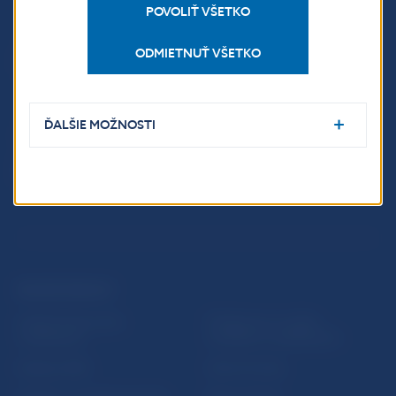
POVOLIŤ VŠETKO
Národná banka Slovenska
ODMIETNUŤ VŠETKO
Imricha Karvaša 1
813 25 Bratislava
ĎALŠIE MOŽNOSTI
ĎALŠIE ODKAZY
Inštitút bankového
Prihlásenie na odber
vzdelávania
notifikácií o publikáciách
Nadácia NBS
Užitočné linky