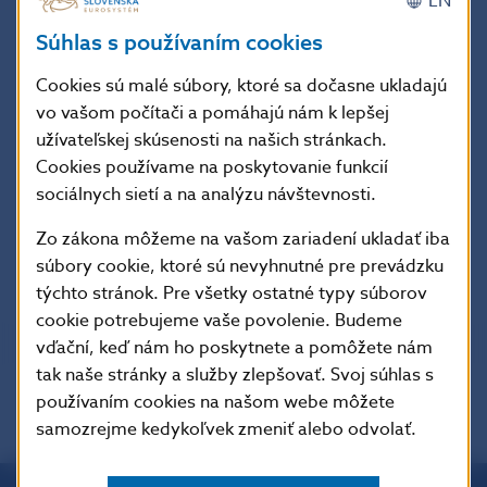
EN
27.04
479380
24794
504174
Súhlas s používaním cookies
28.04
440956
15211
456167
Cookies sú malé súbory, ktoré sa dočasne ukladajú
29.04
385080
15775
400855
vo vašom počítači a pomáhajú nám k lepšej
30.04
399735
19033
418768
užívateľskej skúsenosti na našich stránkach.
Priemer
Cookies používame na poskytovanie funkcií
626172
29880
656052
sociálnych sietí a na analýzu návštevnosti.
Spolu
12523437
597596
13121033
Zo zákona môžeme na vašom zariadení ukladať iba
formát
XML
súbory cookie, ktoré sú nevyhnutné pre prevádzku
týchto stránok. Pre všetky ostatné typy súborov
cookie potrebujeme vaše povolenie. Budeme
vďační, keď nám ho poskytnete a pomôžete nám
tak naše stránky a služby zlepšovať. Svoj súhlas s
používaním cookies na našom webe môžete
samozrejme kedykoľvek zmeniť alebo odvolať.