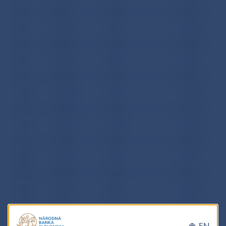
3.04
360973
20343
381316
6.04
621192
4767
625959
7.04
629569
21288
650857
8.04
707473
55903
763376
9.04
789788
32303
822091
14.04
1162409
31982
1194391
15.04
1278825
32706
1311531
16.04
1425215
172726
1597941
17.04
772248
30016
802264
20.04
576339
47380
623719
21.04
705864
16404
722268
22.04
354373
8087
362460
23.04
351424
4249
355673
24.04
317940
27368
345308