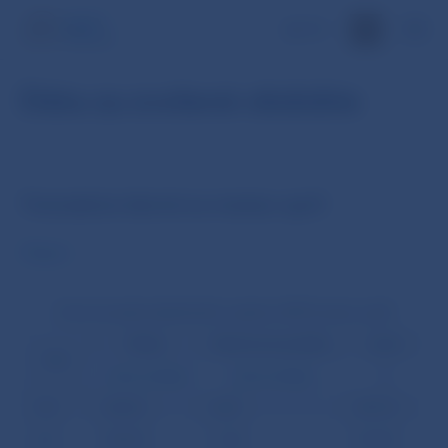
EN
Dáta za zvolené obdobie
Transakcie denné za mesiac apríl
Objem
Počet transakcií platobného systému SIPS (mesiac apríl)
Platby
Neúčtovné položky
Spolu
Deň
zobraz detaily
zobraz detaily
∑
1.04
384651
6059
390710
2.04
380003
11202
391205