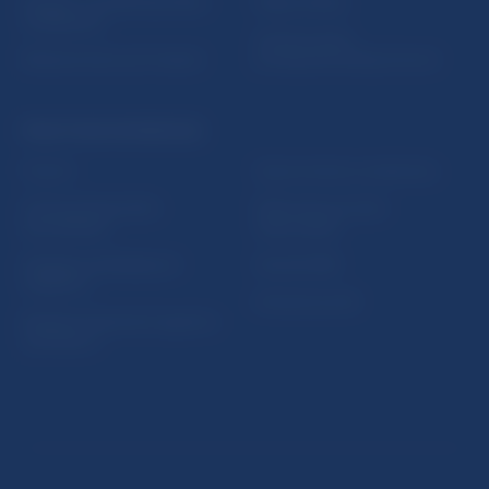
5peňazí - portál finančného
Mapa stránky
vzdelávania
Oznamovanie
Riešenie krízových situácií
protispoločenskej činnosti
PRAKTICKÉ INFORMÁCIE
Fintech
Upozornenia a oznámenia
Ochrana finančného
Makroekonomické
spotrebiteľa
ukazovatele
Databáza dohliadaných
Vestník NBS
subjektov
Extranet portál
Register finančných agentov
a poradcov