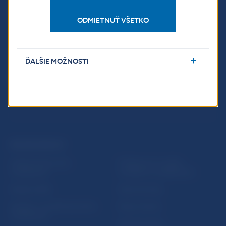
Imricha Karvaša 1
ODMIETNUŤ VŠETKO
813 25 Bratislava
ĎALŠIE MOŽNOSTI
ĎALŠIE ODKAZY
Inštitút bankového
Prihlásenie na odber
vzdelávania
notifikácií o publikáciách
Nadácia NBS
Užitočné linky
5peňazí - portál finančného
Mapa stránky
vzdelávania
Oznamovanie