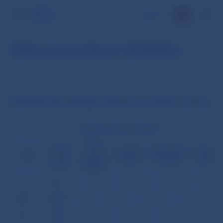
EN
Dáta za zvolené obdobie
Neúčtovné položky denné za mesiac marec
Neúčtovné položky (počet)
Výzvy
Výzvy
na
Formálne
Nedostatok
Duplicitn
Deň
na
zrušenie
chyby
likvidity
položky
inkaso
úhrady
1.03
5557
3
0
0
3
4.03
5609
4
0
0
4
5.03
18823
1
0
0
1