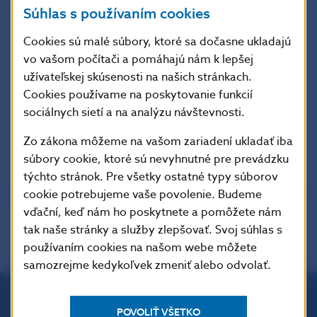
Súhlas s používaním cookies
26.03
6838
1
0
0
1
27.03
98855
4
0
0
4
Cookies sú malé súbory, ktoré sa dočasne ukladajú
28.03
18348
2
0
0
2
vo vašom počítači a pomáhajú nám k lepšej
užívateľskej skúsenosti na našich stránkach.
Priemer
37534
10
0
0
10
Cookies používame na poskytovanie funkcií
Spolu
750671
205
0
0
205
sociálnych sietí a na analýzu návštevnosti.
Zo zákona môžeme na vašom zariadení ukladať iba
formát
XML
súbory cookie, ktoré sú nevyhnutné pre prevádzku
týchto stránok. Pre všetky ostatné typy súborov
cookie potrebujeme vaše povolenie. Budeme
vďační, keď nám ho poskytnete a pomôžete nám
tak naše stránky a služby zlepšovať. Svoj súhlas s
používaním cookies na našom webe môžete
samozrejme kedykoľvek zmeniť alebo odvolať.
POVOLIŤ VŠETKO
Národná banka Slovenska