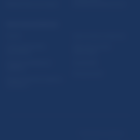
Riešenie krízových situácií
protispoločenskej činnosti
PRAKTICKÉ INFORMÁCIE
Fintech
Upozornenia a oznámenia
Ochrana finančného
Makroekonomické
spotrebiteľa
ukazovatele
Databáza dohliadaných
Vestník NBS
subjektov
Extranet portál
Register finančných agentov
a poradcov
Podmienky používania