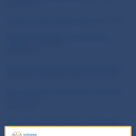
(Roman Holec)
V obehu je nová 20-eurová bankovka
[.pdf, 75.8 kB]
Slovenský finančný sektor z pohľadu finančnej
stability1
[.pdf, 479.4 kB]
(Ľuboš Šesták)
Študenti to s finančnou gramotnosťou nepreháňajú
(Pavel Škriniar a Miroslav Kmeťko) [.pdf, 141.6 kB]
Významné zmeny v ochrane vkladov na Slovensku
)
[.pdf, 177.7 kB]
(Rudolf Šujan)
Teória a prax uzatvárania zmlúv o spotrebiteľskom
úvere v nebankových spoločnostiach
[.pdf, 111.7 kB]