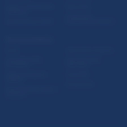
5peňazí - portál finančného
Mapa stránky
vzdelávania
Oznamovanie
Riešenie krízových situácií
protispoločenskej činnosti
PRAKTICKÉ INFORMÁCIE
Fintech
Upozornenia a oznámenia
Ochrana finančného
Makroekonomické
spotrebiteľa
ukazovatele
Databáza dohliadaných
Vestník NBS
subjektov
Extranet portál
Register finančných agentov
a poradcov