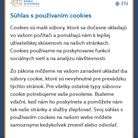
(Zuzana Szabó)
EN
Súhlas s používaním cookies
Analýza účinkov rozhodnutia Súdneho dvora EÚ vo
veci Haasová na aktuálnu súdnu prax
[.pdf, 246.5 kB]
Cookies sú malé súbory, ktoré sa dočasne ukladajú
(Martin Timcsák a Jana Bajtošová)
vo vašom počítači a pomáhajú nám k lepšej
užívateľskej skúsenosti na našich stránkach.
Prečo je potrebné reformovať náš dôchodkový
Cookies používame na poskytovanie funkcií
systém?
[.pdf, 132.4 kB]
sociálnych sietí a na analýzu návštevnosti.
(Jozefína Žáková a Miroslav Čamek)
Zo zákona môžeme na vašom zariadení ukladať iba
súbory cookie, ktoré sú nevyhnutné pre prevádzku
English summary
[.pdf, 101.9 kB]
týchto stránok. Pre všetky ostatné typy súborov
cookie potrebujeme vaše povolenie. Budeme
vďační, keď nám ho poskytnete a pomôžete nám
tak naše stránky a služby zlepšovať. Svoj súhlas s
používaním cookies na našom webe môžete
samozrejme kedykoľvek zmeniť alebo odvolať.