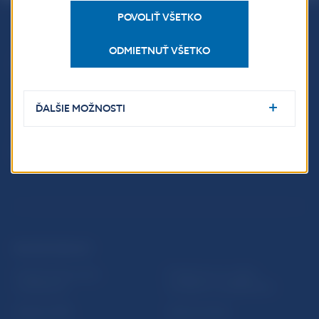
POVOLIŤ VŠETKO
Národná banka Slovenska
ODMIETNUŤ VŠETKO
Imricha Karvaša 1
813 25 Bratislava
ĎALŠIE MOŽNOSTI
ĎALŠIE ODKAZY
Inštitút bankového
Prihlásenie na odber
vzdelávania
notifikácií o publikáciách
Nadácia NBS
Užitočné linky