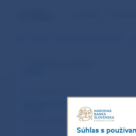
ÚLOHY NBS
PRE VEREJ
NBS
Štatistika
Informácie pre vykazujúce subjekty
Hl
Informácie pre vykazujúce
subjekty
Štatistický zberový portál
Hlásenia pre devízovú ohlasovaciu
povinnosť
Metodické informácie
Súhlas s používa
Číselníky a registre