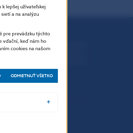
k lepšej užívateľskej
sietí a na analýzu
é pre prevádzku týchto
e vďační, keď nám ho
Národná banka Slovenska
vaním cookies na našom
Imricha Karvaša 1
813 25 Bratislava
O
ODMIETNUŤ VŠETKO
Upozornenia a oznámenia