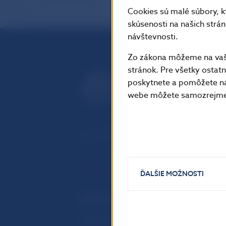
Cookies sú malé súbory, k
skúsenosti na našich strá
návštevnosti.
Zo zákona môžeme na vašo
stránok. Pre všetky osta
poskytnete a pomôžete ná
webe môžete samozrejme 
ĎALŠIE MOŽNOSTI
ĎALŠIE ODKAZY
Inštitút bankového vzdelávania
Prih