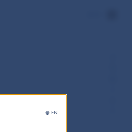
EN
– Teritoriálna štruktúra
EN