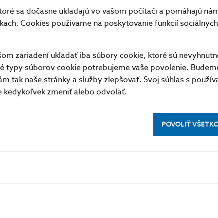
toré sa dočasne ukladajú vo vašom počítači a pomáhajú nám 
nkach. Cookies používame na poskytovanie funkcií sociálnych 
m zariadení ukladať iba súbory cookie, ktoré sú nevyhnutn
tné typy súborov cookie potrebujeme vaše povolenie. Budem
m tak naše stránky a služby zlepšovať. Svoj súhlas s použí
kedykoľvek zmeniť alebo odvolať.
POVOLIŤ VŠETK
PRAKTICKÉ INFORMÁCIE
lásenie na odber notifikácií o
Fintech