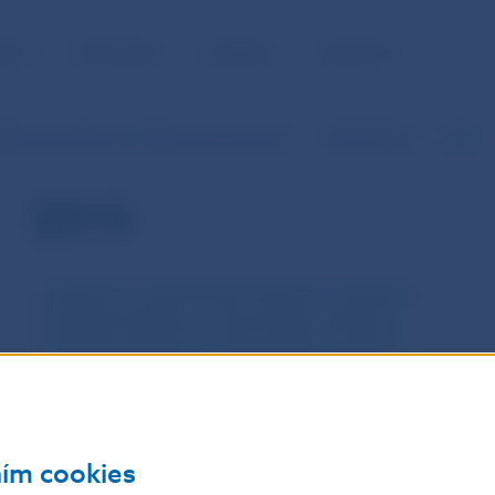
NOSŤ
PRE MÉDIÁ
KARIÉRA
KONTAKTY
ásenia pre devízovú ohlasovaciu povinnosť
Archív hlásení
2013
2013
Hlásenie o zahraničných aktívach a pasívach
Mesačné hlásenie o zahraničných aktívach
Mesačné hlásenie o zahraničných pasívach
Štvrťročné hlásenie o zahraničných aktívach a pasívach 
Metodika
ním cookies