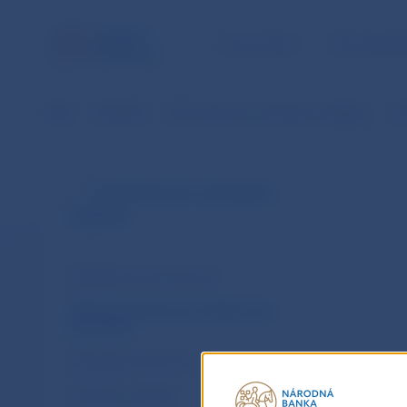
ÚLOHY NBS
PRE VEREJ
NBS
Štatistika
Informácie pre vykazujúce subjekty
Hl
Informácie pre vykazujúce
subjekty
Štatistický zberový portál
Hlásenia pre devízovú ohlasovaciu
povinnosť
Metodické informácie
Číselníky a registre