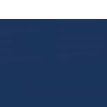
PRAKTICKÉ INFORMÁCIE
lásenie na odber notifikácií o
Fintech
ikáciách
Ochrana finančného spotrebiteľa
očné linky
Databáza dohliadaných subjekto
a stránky
Register finančných agentov a
amovanie protispoločenskej
poradcov
osti
Podmienky používania
Vyhlásenie o prístupnosti
Oc