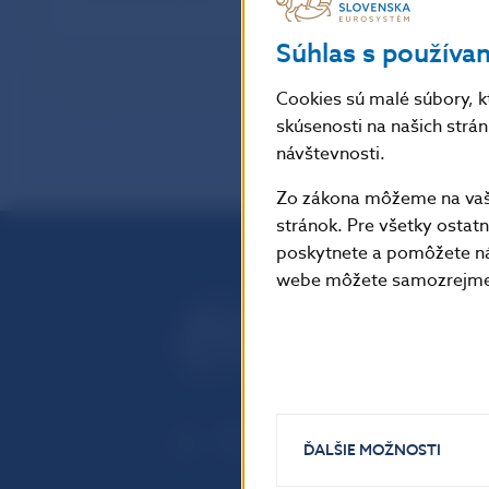
Súhlas s používa
Cookies sú malé súbory, k
skúsenosti na našich strá
návštevnosti.
Zo zákona môžeme na vašo
stránok. Pre všetky osta
poskytnete a pomôžete ná
webe môžete samozrejme 
ĎALŠIE MOŽNOSTI