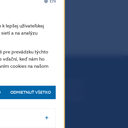
EN
k lepšej užívateľskej
sietí a na analýzu
é pre prevádzku týchto
e vďační, keď nám ho
vaním cookies na našom
Národná banka Slovenska
Imricha Karvaša 1
O
ODMIETNUŤ VŠETKO
813 25 Bratislava