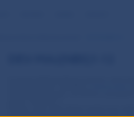
NOSŤ
PRE MÉDIÁ
KARIÉRA
KONTAKTY
ásenia pre devízovú ohlasovaciu povinnosť
DEV-MAJ(NBS)1-12
DEV-MAJ(NBS)1-12
Povinnosť predkladania hlásení je upravená v ustanoven
Slovenskej republiky č. 202/1995 Z. z.
Devízový zákon
a 
Slovenskej národnej rady č. 372/1990 Zb. o priestupkoch
zákona č. 602/2003 Z. z.
Štruktúra, rozsah, obsah, členenie, termíny, forma, spô
ustanovená
Opatrením Národnej banky Slovenska č. 280
o predkladaní hlásení podľa Devízového zákona
.