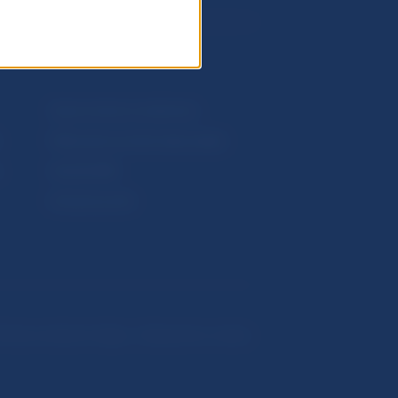
Upozornenia a oznámenia
Makroekonomické ukazovatele
v
Vestník NBS
Extranet portál
hrana osobných údajov
Nastavenie cookies