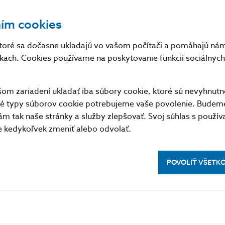
Mesačné hlásenie o majetkových účastiach
ním cookies
Metodika
toré sa dočasne ukladajú vo vašom počítači a pomáhajú nám 
nkach. Cookies používame na poskytovanie funkcií sociálnych 
m zariadení ukladať iba súbory cookie, ktoré sú nevyhnutn
tné typy súborov cookie potrebujeme vaše povolenie. Budem
m tak naše stránky a služby zlepšovať. Svoj súhlas s použí
kedykoľvek zmeniť alebo odvolať.
POVOLIŤ VŠETK