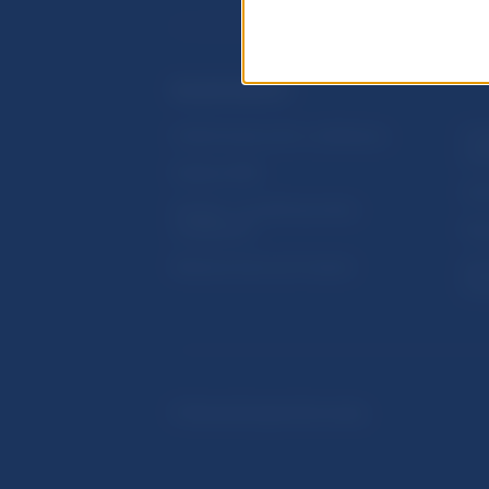
ĎALŠIE ODKAZY
Inštitút bankového vzdelávania
Prih
publ
Nadácia NBS
Užit
5peňazí - portál finančného
vzdelávania
Map
Riešenie krízových situácií
Ozn
činn
© Národná banka Slovenska