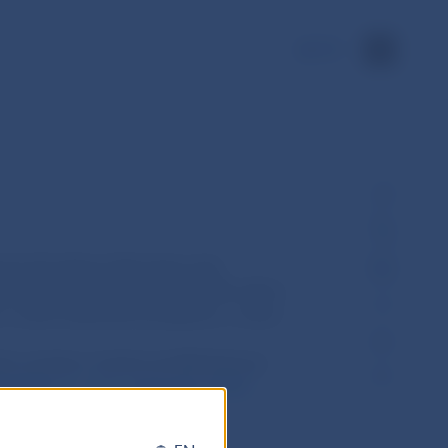
EN
iach § 8 zákona Národnej rady
zákon, ktorým sa mení a dopĺňa zákon
 v znení neskorších predpisov, v znení
sob, postup a miesto predkladania je
/2018 Z. z. z 25. septembra 2018