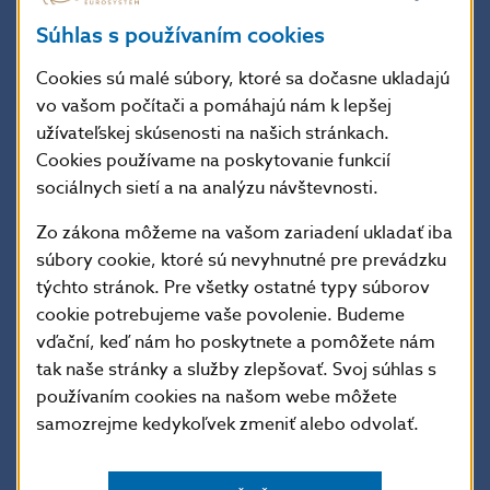
v dvadsiatych a tridsiatych rokoch 20. storočia
charakterizuje príklon k historizmu a postupný prechod
Súhlas s používaním cookies
od poviedok a noviel k románom – Wieniawského
legenda (1922), Adam Šangala (1924), Kuruci (1925),
Cookies sú malé súbory, ktoré sa dočasne ukladajú
Magister rytier Donč, Horymír (1926), Svätopluk
vo vašom počítači a pomáhajú nám k lepšej
(1928). Okrem prózy písal aj divadelné hry, zdravotno-
užívateľskej skúsenosti na našich stránkach.
osvetové články a venoval sa literárnej publicistike.
Cookies používame na poskytovanie funkcií
V románe Cesta životom (1930), sa vrátil
sociálnych sietí a na analýzu návštevnosti.
k aktuálnejšej téme, k obrazu malomeštiackej
Zo zákona môžeme na vašom zariadení ukladať iba
slovenskej spoločnosti od deväťdesiatych rokov
súbory cookie, ktoré sú nevyhnutné pre prevádzku
19. storočia do roku 1918 a rozvinul v ňom svoje
týchto stránok. Pre všetky ostatné typy súborov
pesimistické a ironické vnímanie sveta. Osobité
miesto v Jégého diele majú humoristické prózy
cookie potrebujeme vaše povolenie. Budeme
z dedinského prostredia z posledných rokov jeho
vďační, keď nám ho poskytnete a pomôžete nám
tvorby.
tak naše stránky a služby zlepšovať. Svoj súhlas s
používaním cookies na našom webe môžete
samozrejme kedykoľvek zmeniť alebo odvolať.
Popis euromince