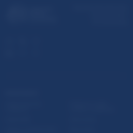
Národná banka Slovenska
Imricha Karvaša 1
813 25 Bratislava
ĎALŠIE ODKAZY
Inštitút bankového
Prihlásenie na odber
vzdelávania
notifikácií o publikáciách
Nadácia NBS
Užitočné linky
5peňazí - portál finančného
Mapa stránky