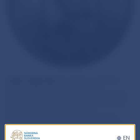
Ladislav Nádaši-Jégé
(12. 2. 1866 – 2. 7. 1940) je
jedným z ťažiskových autorov slovenskej
medzivojnovej literatúry a kľúčovým predstaviteľom
slovenského literárneho naturalizmu. Prvé obdobie
jeho tvorby z prelomu osemdesiatych
a deväťdesiatych rokov 19. storočia predstavujú
satirické prózy Žart, Vada, Výhody spoločenského
života, Omyl, Kúra, Pomsta. Druhé obdobie tvorby
EN