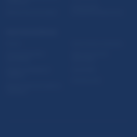
vzdelávania
Oznamovanie
Riešenie krízových situácií
protispoločenskej činnosti
PRAKTICKÉ INFORMÁCIE
Fintech
Upozornenia a oznámenia
Ochrana finančného
Makroekonomické
spotrebiteľa
ukazovatele
Databáza dohliadaných
Vestník NBS
subjektov
Extranet portál
Register finančných agentov
a poradcov