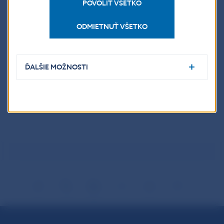
POVOLIŤ VŠETKO
Údaje o minci
ODMIETNUŤ VŠETKO
Výsledky súťaže
ĎALŠIE MOŽNOSTI
Informačný leták