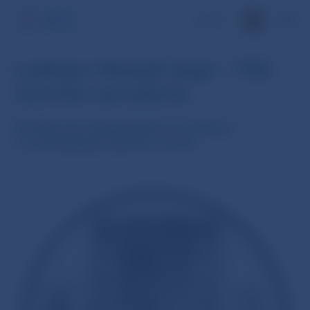
EN
Ladislav Nádaši-Jégé – 150.
výročie narodenia
Strieborná zberateľská eurominca
v nominálnej hodnote 10 eur