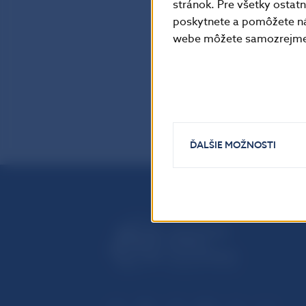
stránok. Pre všetky osta
poskytnete a pomôžete ná
webe môžete samozrejme 
ĎALŠIE MOŽNOSTI