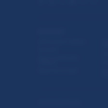
ĎALŠIE ODKAZY
Inštitút bankového vzdelávania
Prih
publ
Nadácia NBS
Užit
5peňazí - portál finančného
vzdelávania
Map
Riešenie krízových situácií
Ozn
činn
© Národná banka Slovenska