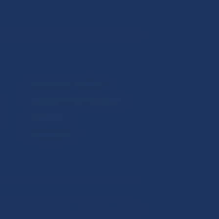
Upozornenia a oznámenia
Makroekonomické ukazovatele
v
Vestník NBS
Extranet portál
hrana osobných údajov
Nastavenie cookies