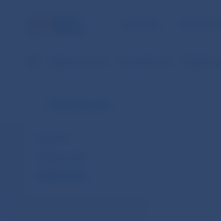
ÚLOHY NBS
PRE VEREJ
NBS
Bankovky a mince
Slovenská mena
Pamätné mi
Slovenská mena
Bankovky
Obehové mince
Pamätné mince