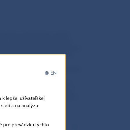
Mauretánia, Madagaskar), typický
chodu, spoznávania neprebádaných
lovenský autor literárneho bestselleru,
 nezávislosť Poľska a deportovaní na
plavbu od severovýchodných
ľ ho poveril výpravou na Madagaskar,
EN
tul kráľ kráľov. Po návrate sa
ámorského obchodu. Po neúspešnom
l opäť výpravu na Madagaskar, pri
 z ciest vydali v roku 1790 v Londýne
k lepšej užívateľskej
atich jazykoch.
sietí a na analýzu
é pre prevádzku týchto