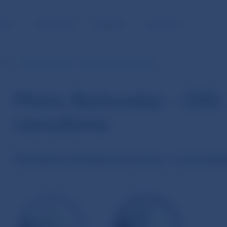
NOSŤ
PRE MÉDIÁ
KARIÉRA
KONTAKTY
nce
Móric Beňovský – 250. výročie narodenia
Móric Beňovský – 250.
narodenia
Pamätná strieborná minca v nominál