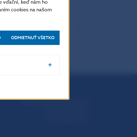
e vďační, keď nám ho
vaním cookies na našom
O
ODMIETNUŤ VŠETKO
Národná banka Slovenska
Imricha Karvaša 1
813 25 Bratislava