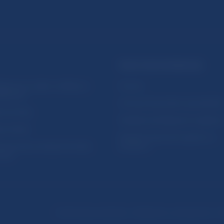
PRAKTICKÉ INFORMÁCIE
lásenie na odber notifikácií o
Fintech
ikáciách
Ochrana finančného spotrebiteľa
očné linky
Databáza dohliadaných subjekto
a stránky
Register finančných agentov a
amovanie protispoločenskej
poradcov
osti
Podmienky používania
Vyhlásenie o prístupnosti
Oc