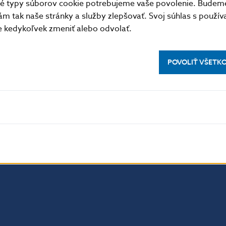
tné typy súborov cookie potrebujeme vaše povolenie. Budem
m tak naše stránky a služby zlepšovať. Svoj súhlas s použí
kedykoľvek zmeniť alebo odvolať.
Údaje o minci
POVOLIŤ VŠETK