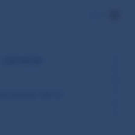
EN
 výročie
nej hodnote 200 Sk