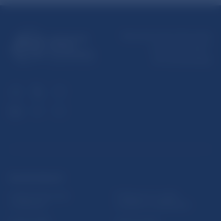
Národná banka Slovenska
Imricha Karvaša 1
813 25 Bratislava
ĎALŠIE ODKAZY
Inštitút bankového
Prihlásenie na odber
vzdelávania
notifikácií o publikáciách