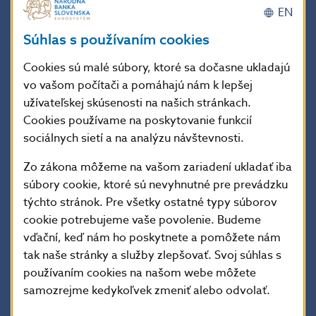
EN
Súhlas s používaním cookies
Cookies sú malé súbory, ktoré sa dočasne ukladajú
vo vašom počítači a pomáhajú nám k lepšej
užívateľskej skúsenosti na našich stránkach.
Národná banka Slovenska vyhlásila v máji 2002
Cookies používame na poskytovanie funkcií
verejnú anonymnú súťaž na výtvarný návrh pamätnej
sociálnych sietí a na analýzu návštevnosti.
striebornej mince nominálnej hodnoty 200 Sk
k 150. výročiu narodenia Jozefa Škultétyho. Súťaže sa
Zo zákona môžeme na vašom zariadení ukladať iba
zúčastnili 13 autori a predložili do nej 19 diel, ktoré
súbory cookie, ktoré sú nevyhnutné pre prevádzku
Komisia guvernéra NBS na posudzovanie výtvarných
týchto stránok. Pre všetky ostatné typy súborov
návrhov slovenských mincí hodnotila na zasadnutí
cookie potrebujeme vaše povolenie. Budeme
v septembri 2002.
vďační, keď nám ho poskytnete a pomôžete nám
tak naše stránky a služby zlepšovať. Svoj súhlas s
Komisia odporučila na udelenie prvej ceny a na
používaním cookies na našom webe môžete
realizáciu výtvarný návrh Miroslava Ronaia. Ocenila
samozrejme kedykoľvek zmeniť alebo odvolať.
najmä zaujímavý a kvalitne spracovaný charakterový