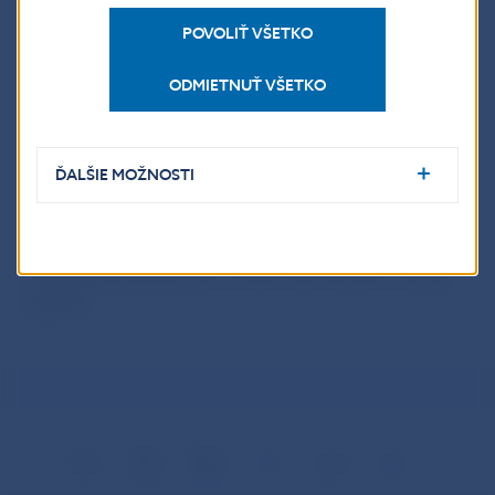
portrét Jozefa Škultétyho na reverze, ktorý autor na
averznej strane vhodne doplnil zobrazením druhej
POVOLIŤ VŠETKO
budovy Matice slovenskej v Martine, dlhoročného
pôsobiska Jozefa Škultétyho.
ODMIETNUŤ VŠETKO
Druhú cenu získal návrh Branislava Ronaia, ktorý si ako
hlavný motív averzu zvolil symbol Matice slovenskej,
ĎALŠIE MOŽNOSTI
prechodne používaný v sedemdesiatych
a osemdesiatych rokoch 20. storočia. Na reverze
vytvoril výstižný realistický portrét Jozefa Škultétyho
s faksimile jeho podpisu. Tretia cena nebola v súťaži
udelená.