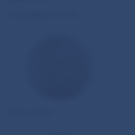
I. cena a realizácia
– Karol Ličko
II. cena
– Karol Ličko