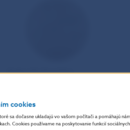
III. cena
– PhDr. Kliment Mitura
ním cookies
toré sa dočasne ukladajú vo vašom počítači a pomáhajú nám 
nkach. Cookies používame na poskytovanie funkcií sociálnych 