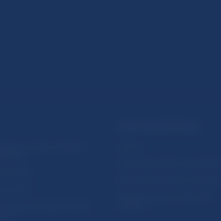
PRAKTICKÉ INFORMÁCIE
lásenie na odber notifikácií o
Fintech
ikáciách
Ochrana finančného spotrebiteľa
očné linky
Databáza dohliadaných subjekto
a stránky
Register finančných agentov a
amovanie protispoločenskej
poradcov
osti