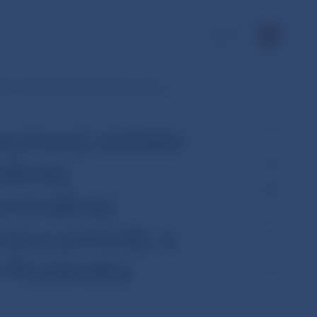
EN
arný návrh pamätnej striebornej mince…
onymnej súťaže
ätnej
ominálnej
ana prírody a
k Muránska