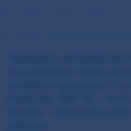
NOSŤ
PRE MÉDIÁ
KARIÉRA
KONTAKTY
nce
Výsledky súťaží
Výsledky verejnej anonymnej súťaže na výtv
Výsledky verejnej an
na výtvarný návrh pam
striebornej mince v n
hodnote 500 Sk – Ochr
krajiny – Národný par
planina