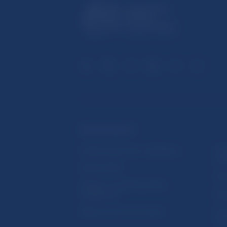
ĎALŠIE ODKAZY
Inštitút bankového vzdelávania
Prih
publ
Nadácia NBS
Užit
5peňazí - portál finančného
vzdelávania
Map
Riešenie krízových situácií
Ozn
činn