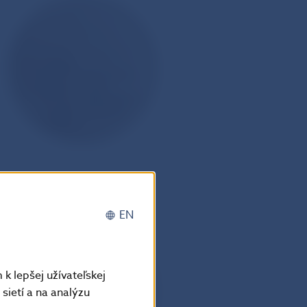
EN
k lepšej užívateľskej
sietí a na analýzu