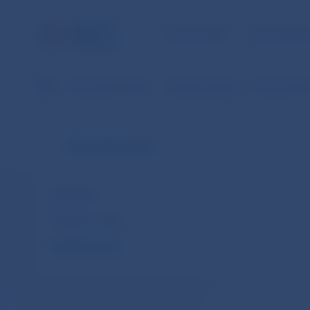
ÚLOHY NBS
PRE VEREJ
NBS
Bankovky a mince
Slovenská mena
Pamätné mi
Slovenská mena
Bankovky
Obehové mince
Pamätné mince