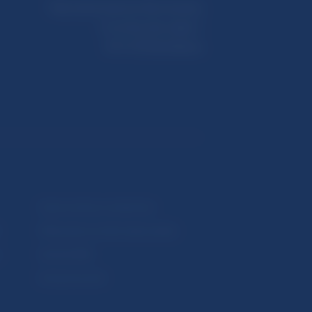
Národná banka Slovenska
Imricha Karvaša 1
813 25 Bratislava
Upozornenia a oznámenia
Makroekonomické ukazovatele
v
Vestník NBS
Extranet portál