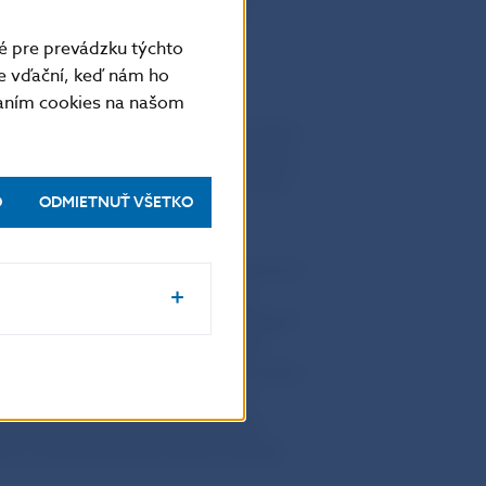
é pre prevádzku týchto
e vďační, keď nám ho
vaním cookies na našom
jnú anonymnú súťaž na výtvarný návrh
 tematikou ochrana prírody a krajiny –
isia guvernéra NBS na posudzovanie
O
ODMIETNUŤ VŠETKO
čka, ktorý v súťaži získal zníženú prvú
vyjadrujúci zadanú tému. Komisia
yzdvihla reprezentatívne zastúpenie
averze sú zobrazené kvety lykovca
planiny a nerastie nikde inde na svete.
. Na reverze je zobrazená časť
eho typu) v popredí. Na základe
ní a podľa jej odporučenia zobrazil