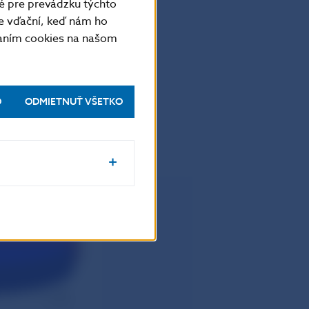
é pre prevádzku týchto
e vďační, keď nám ho
vaním cookies na našom
O
ODMIETNUŤ VŠETKO
ekárnych
úverov v decembri 2004