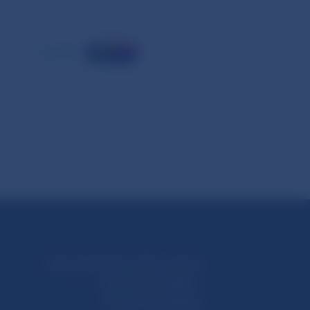
november
Národná banka Slovenska
Imricha Karvaša 1
813 25 Bratislava