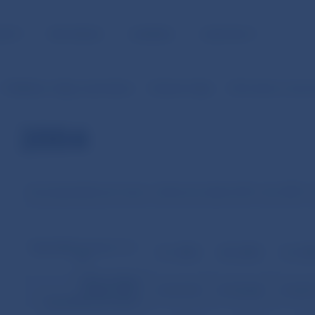
NOSŤ
PRE MÉDIÁ
KARIÉRA
KONTAKTY
Publikácie, údaje, prezentácie
Vybrané údaje
Informácie o úvero
2004
Vývoj hypotekárnych úverov v bankovom sektore SR v roku 2004 –
Hypotekárne úvery
(v tis.
31.1.2004
29.2.2004
31.3.20
Sk)
celkový objem
poskytnutých
37 147 757
37 732 000
37 184 
hypotekárnych úverov