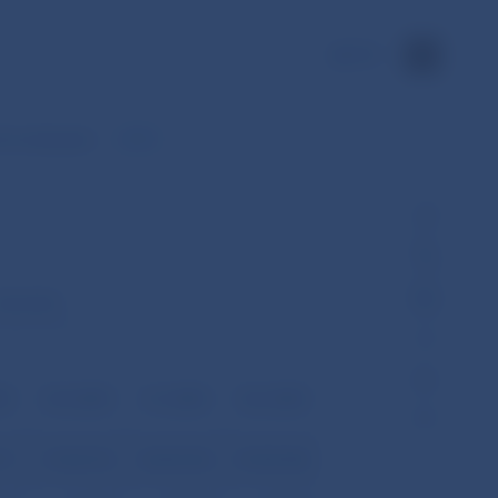
EN
ch na bývanie
2004
 december
04
30.4.2004
31.5.2004
30.6.2004
771
37 054 752
38 250 786
39 559 508