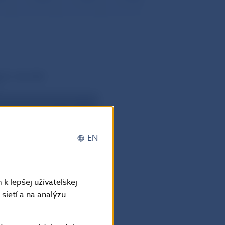
EN
k lepšej užívateľskej
sietí a na analýzu