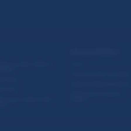
PRAKTICKÉ INFORMÁCIE
lásenie na odber notifikácií o
Fintech
ikáciách
Ochrana finančného spotrebiteľa
očné linky
Databáza dohliadaných subjekto
a stránky
Register finančných agentov a
amovanie protispoločenskej
poradcov
osti