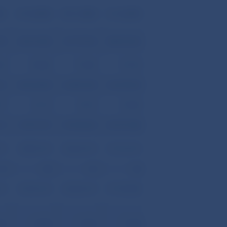
04
31.10.2004
30.11.2004
31.12.2004
04
45 516 982
47 175 760
48 814 563
25
55 806
57 406
59 103
96
40 533 683
42 387 240
43 678 074
17
52 173
53 727
55 350
14
37 877 697
39 354 465
40 757 284
10
25 892 310
28 642 310
30 142 310
39
40
42
44
10
25 692 310
28 442 310
29 158 380
27
67,83
72,27
71,54