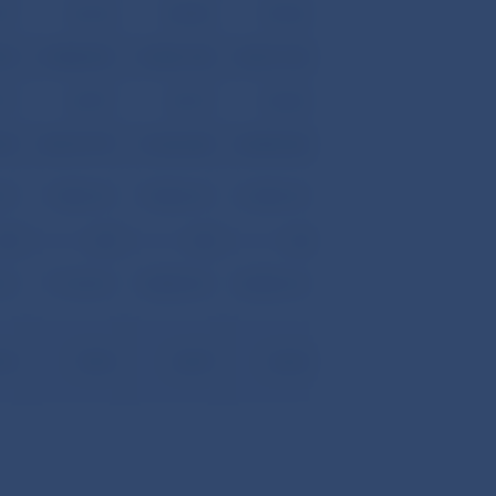
291
46 722
48 008
49 543
394
31 886 876
33 306 148
34 631 120
571
42 991
44 157
45 605
295
30 019 779
31 262 240
32 509 203
210
17 585 210
19 084 210
21 085 210
29
29
30
33
210
17 123 010
18 880 810
20 885 210
,44
57,04
60,39
64,24