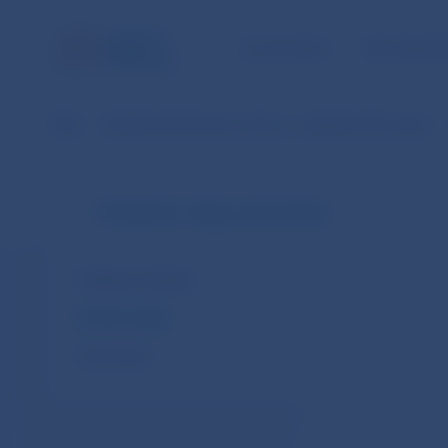
ÚLOHY NBS
PRE VEREJ
NBS
Dohľad nad finančným trhom – praktické informácie
Publikácie, údaje, prezentácie
Publikácie dohľadu
Vybrané údaje
Prezentácie