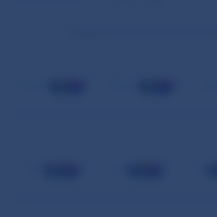
Podiel jednotlivých bánk na celkovom objeme hy
január
február
mar
máj
jún
júl