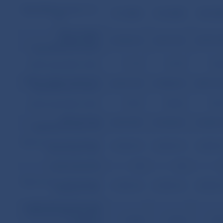
Hypotekárne úvery
(v tis.
31.7.2004
31.8.2004
30.9.20
Sk)
celkový objem
poskytnutých
41 055 214
42 515 331
43 910 7
hypotekárnych úverov
počet uzavretých zmlúv
51 170
52 770
54 2
celkový objem čerpaných
36 031 329
37 588 237
38 971 6
hypotekárnych úverov
počet uzavretých zmlúv
47 207
48 902
50 5
celková suma
33 741 981
35 183 321
36 453 1
nesplatených istín z HÚ
celková menovitá hodnota
21 585 210
22 585 210
25 085 2
emitovaných HZL
počet emisií HZL
34
36
celková menovitá hodnota
21 385 210
22 385 210
24 885 2
predaných HZL
podiel celkovej menovitej
hodnoty predaných HZL
k celkovej
63,38
63,62
68,