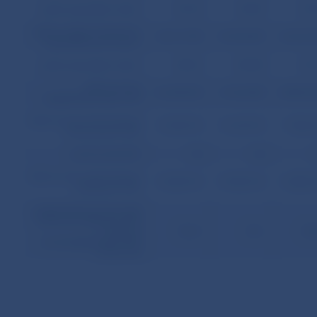
počet uzavretých zmlúv
47 012
47 837
47 
celkový objem čerpaných
28 121 785
29 224 387
30 632 
hypotekárnych úverov
počet uzavretých zmlúv
38 561
40 000
41 
celková suma
26 628 435
27 622 285
28 894 
nesplatených istín z HÚ
celková menovitá hodnota
14 742 910
15 142 910
17 585 
emitovaných HZL
počet emisií HZL
26
26
celková menovitá hodnota
14 542 910
14 942 910
16 885 
predaných HZL
podiel celkovej menovitej
hodnoty predaných HZL
k celkovej
54,61
54,1
58
sumenesplatených istín
z HÚ (v %)