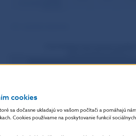
sumenesplatených istín
z HÚ (v %)
HZL – hypotekárne záložné listy
ním cookies
toré sa dočasne ukladajú vo vašom počítači a pomáhajú nám 
nkach. Cookies používame na poskytovanie funkcií sociálnych 