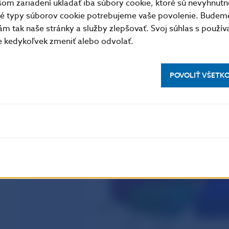
m zariadení ukladať iba súbory cookie, ktoré sú nevyhnutn
tné typy súborov cookie potrebujeme vaše povolenie. Budem
m tak naše stránky a služby zlepšovať. Svoj súhlas s použí
kedykoľvek zmeniť alebo odvolať.
POVOLIŤ VŠETK
Podiel jednotlivých bánk na celkovom objeme hypot