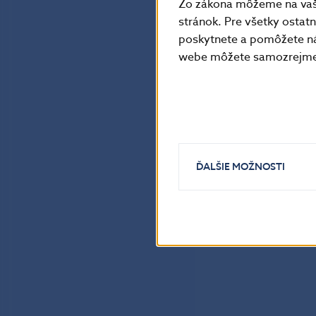
Zo zákona môžeme na vašo
stránok. Pre všetky osta
poskytnete a pomôžete ná
webe môžete samozrejme 
ĎALŠIE MOŽNOSTI