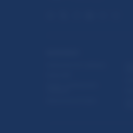
ĎALŠIE ODKAZY
Inštitút bankového vzdelávania
Prih
publ
Nadácia NBS
Užit
5peňazí - portál finančného
vzdelávania
Map
Riešenie krízových situácií
Ozn
činn