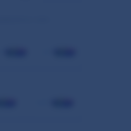
potekárnych
úverov v mesiaci:
ec
apríl
august