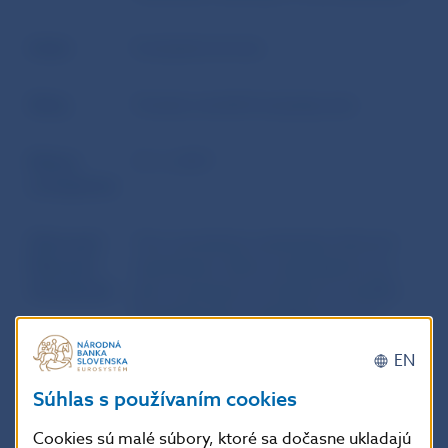
Autor
Európska komisia
Zdroj
Úradný vestník Európskej únie
Dátum
31. 3. 2017
uverejnenia
Účinnosť /
Toto nariadenie nadobúda účinnosť
Platnosť /
dvadsiatym dňom nasledujúcim po
Aktuálnosť
jeho uverejnení v Úradnom vestníku
Európskej únie. Uplatňuje sa od 3.
januára 2018.
EN
Súhlas s používaním cookies
Doplňujúce informácie
:
Cookies sú malé súbory, ktoré sa dočasne ukladajú