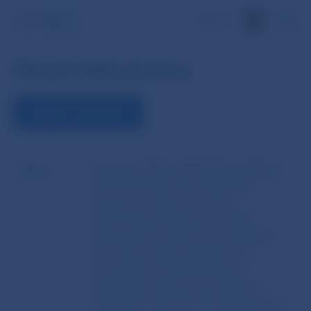
EN
Detail dokumentu
ZOBRAZIŤ DOKUMENT
Názov
DELEGOVANÉ NARIADENIE KOMISIE
(EÚ) 2017/569 z 24. mája 2016,
ktorým sa dopĺňa smernica
Európskeho parlamentu a Rady
2014/65/EÚ, pokiaľ ide o regulačné
technické predpisy týkajúce sa
pozastavenia obchodovania s
finančnými nástrojmi a vylúčenia
finančných nástrojov z obchodovania