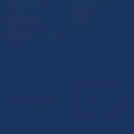
Ochrana finančného
Makroekonomické
spotrebiteľa
ukazovatele
Databáza dohliadaných
Vestník NBS
subjektov
Extranet portál
Register finančných agentov
a poradcov
Podmienky používania
Vyhlásenie o prístupnosti
© Národná banka Slovenska
Ochrana osobných údajov
Nastavenie cookies