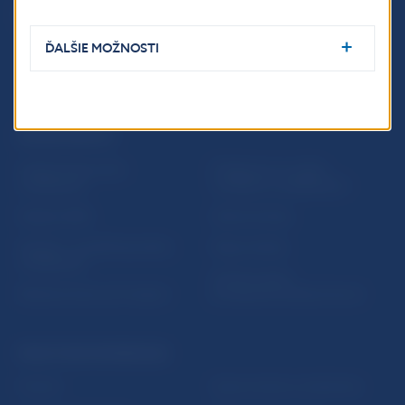
ĎALŠIE MOŽNOSTI
ĎALŠIE ODKAZY
Inštitút bankového
Prihlásenie na odber
vzdelávania
notifikácií o publikáciách
Nadácia NBS
Užitočné linky
5peňazí - portál finančného
Mapa stránky
vzdelávania
Oznamovanie
Riešenie krízových situácií
protispoločenskej činnosti
PRAKTICKÉ INFORMÁCIE
Fintech
Upozornenia a oznámenia