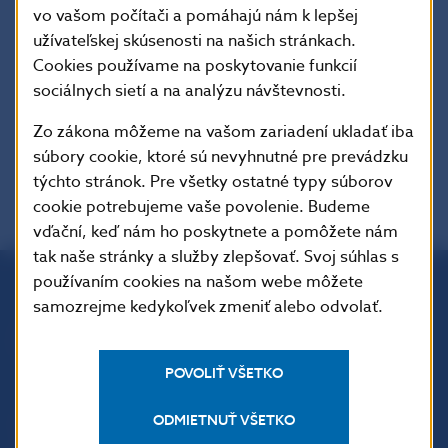
Toto nariadenie je záväzné v celom rozsahu
vo vašom počítači a pomáhajú nám k lepšej
a priamo uplatniteľné vo všetkých členských
užívateľskej skúsenosti na našich stránkach.
štátoch.
Cookies používame na poskytovanie funkcií
sociálnych sietí a na analýzu návštevnosti.
Charakter dokumentu
: Terciálne právo /
nelegislatívne akty (delegované akty).
Zo zákona môžeme na vašom zariadení ukladať iba
súbory cookie, ktoré sú nevyhnutné pre prevádzku
týchto stránok. Pre všetky ostatné typy súborov
cookie potrebujeme vaše povolenie. Budeme
vďační, keď nám ho poskytnete a pomôžete nám
tak naše stránky a služby zlepšovať. Svoj súhlas s
používaním cookies na našom webe môžete
samozrejme kedykoľvek zmeniť alebo odvolať.
Národná banka Slovenska
Imricha Karvaša 1
813 25 Bratislava
POVOLIŤ VŠETKO
ODMIETNUŤ VŠETKO