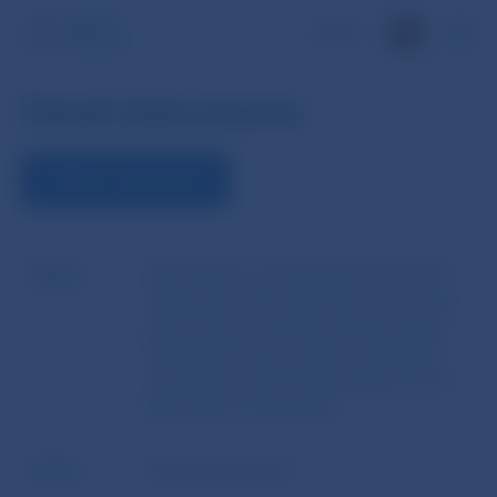
EN
Detail dokumentu
ZOBRAZIŤ DOKUMENT
Názov
Delegované nariadenie Komisie (EÚ)
2021/962 zo 6. mája 2021, ktorým sa
predlžuje prechodné obdobie podľa
článku 89 ods. 1 prvého pododseku
nariadenia Európskeho parlamentu a
Rady (EÚ) č. 648/2012
Autor
Európska komisia