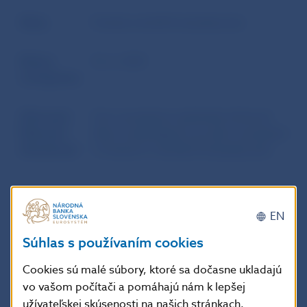
Zdroj
Úradný vestník Európskej únie
Dátum
16. 6. 2021
uverejnenia
Účinnosť /
Toto nariadenie nadobúda účinnosť
Platnosť /
dňom nasledujúcim po jeho uverejnení
Aktuálnosť
v Úradnom vestníku Európskej únie.
Doplňujúce informácie
:
EN
Toto nariadenie je záväzné v celom rozsahu
Súhlas s používaním cookies
a priamo uplatniteľné vo všetkých členských
štátoch.
Cookies sú malé súbory, ktoré sa dočasne ukladajú
vo vašom počítači a pomáhajú nám k lepšej
Charakter dokumentu
: Terciálne právo /
užívateľskej skúsenosti na našich stránkach.