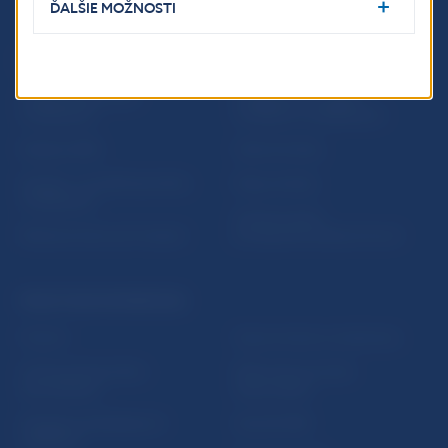
ĎALŠIE MOŽNOSTI
ĎALŠIE ODKAZY
Inštitút bankového
Prihlásenie na odber
vzdelávania
notifikácií o publikáciách
Nadácia NBS
Užitočné linky
5peňazí - portál finančného
Mapa stránky
vzdelávania
Oznamovanie
Riešenie krízových situácií
protispoločenskej činnosti
PRAKTICKÉ INFORMÁCIE
Fintech
Upozornenia a oznámenia
Ochrana finančného
Makroekonomické
spotrebiteľa
ukazovatele
Databáza dohliadaných
Vestník NBS
subjektov