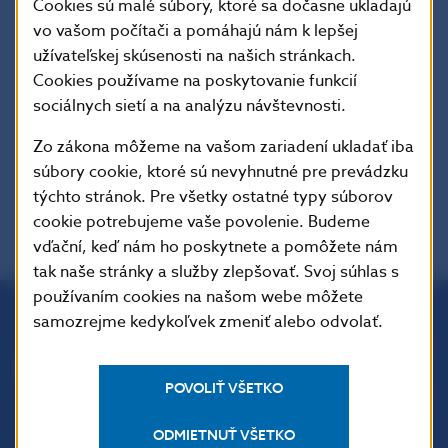
Toto nariadenie je záväzné v celom rozsahu
Cookies sú malé súbory, ktoré sa dočasne ukladajú
a priamo uplatniteľné vo všetkých členských
vo vašom počítači a pomáhajú nám k lepšej
štátoch.
užívateľskej skúsenosti na našich stránkach.
Cookies používame na poskytovanie funkcií
Charakter dokumentu
sociálnych sietí a na analýzu návštevnosti.
Zo zákona môžeme na vašom zariadení ukladať iba
EUR-Lex
súbory cookie, ktoré sú nevyhnutné pre prevádzku
týchto stránok. Pre všetky ostatné typy súborov
cookie potrebujeme vaše povolenie. Budeme
vďační, keď nám ho poskytnete a pomôžete nám
tak naše stránky a služby zlepšovať. Svoj súhlas s
používaním cookies na našom webe môžete
samozrejme kedykoľvek zmeniť alebo odvolať.
Národná banka Slovenska
Imricha Karvaša 1
POVOLIŤ VŠETKO
813 25 Bratislava
ODMIETNUŤ VŠETKO