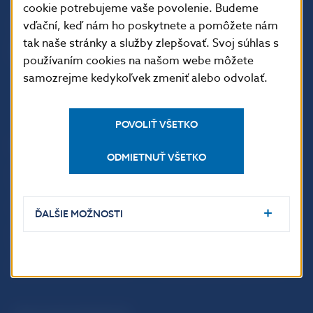
cookie potrebujeme vaše povolenie. Budeme
vďační, keď nám ho poskytnete a pomôžete nám
tak naše stránky a služby zlepšovať. Svoj súhlas s
používaním cookies na našom webe môžete
samozrejme kedykoľvek zmeniť alebo odvolať.
POVOLIŤ VŠETKO
ĎALŠIE ODKAZY
ODMIETNUŤ VŠETKO
Inštitút bankového
Prihlásenie na odber
vzdelávania
notifikácií o publikáciách
Nadácia NBS
Užitočné linky
ĎALŠIE MOŽNOSTI
5peňazí - portál finančného
Mapa stránky
vzdelávania
Oznamovanie
Riešenie krízových situácií
protispoločenskej činnosti