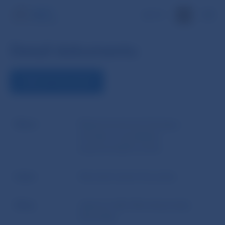
EN
Detail dokumentu
ZOBRAZIŤ DOKUMENT
Názov
Retail Investment Strategy –
zhrnutie a vysvetlenie
pripravovaných zmien
Autor
Národná banka Slovenska
Zdroj
webové sídlo Národnej banky
Slovenska