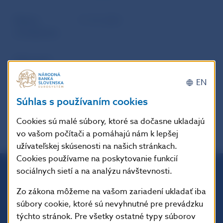
Dátum
17. 10. 2023
uverejnenia
Účinnosť /
-
Platnosť /
EN
Aktuálnosť
Súhlas s používaním cookies
Cookies sú malé súbory, ktoré sa dočasne ukladajú
vo vašom počítači a pomáhajú nám k lepšej
užívateľskej skúsenosti na našich stránkach.
Cookies používame na poskytovanie funkcií
sociálnych sietí a na analýzu návštevnosti.
Národná banka Slovenska
Zo zákona môžeme na vašom zariadení ukladať iba
Imricha Karvaša 1
súbory cookie, ktoré sú nevyhnutné pre prevádzku
813 25 Bratislava
týchto stránok. Pre všetky ostatné typy súborov