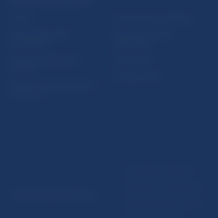
PRAKTICKÉ INFORMÁCIE
Fintech
Upozornenia a oznámenia
Ochrana finančného
Makroekonomické
spotrebiteľa
ukazovatele
Databáza dohliadaných
Vestník NBS
subjektov
Extranet portál
Register finančných agentov
a poradcov
Podmienky používania
Vyhlásenie o prístupnosti
© Národná banka Slovenska
Ochrana osobných údajov