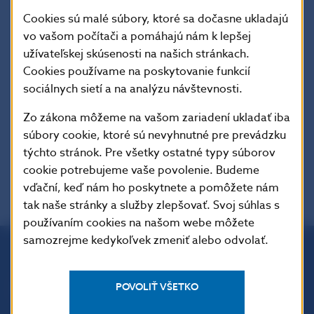
Charakter dokumentu
: Usmernenia sú vydané v
Cookies sú malé súbory, ktoré sa dočasne ukladajú
súlade s článkom 16 nariadenia Európskeho
vo vašom počítači a pomáhajú nám k lepšej
parlamentu a Rady (EÚ) č. 1094/2010 z 24.
užívateľskej skúsenosti na našich stránkach.
novembra 2010, ktorým sa zriaďuje Európsky
Cookies používame na poskytovanie funkcií
orgán dohľadu (Európsky orgán pre
sociálnych sietí a na analýzu návštevnosti.
poisťovníctvo a dôchodkové poistenie
zamestnancov) a ktorým sa mení a dopĺňa
Zo zákona môžeme na vašom zariadení ukladať iba
rozhodnutie č. 716/2009/ES a zrušuje
súbory cookie, ktoré sú nevyhnutné pre prevádzku
rozhodnutie Komisie 2009/79/ES.
týchto stránok. Pre všetky ostatné typy súborov
cookie potrebujeme vaše povolenie. Budeme
vďační, keď nám ho poskytnete a pomôžete nám
tak naše stránky a služby zlepšovať. Svoj súhlas s
používaním cookies na našom webe môžete
samozrejme kedykoľvek zmeniť alebo odvolať.
Národná banka Slovenska
Imricha Karvaša 1
POVOLIŤ VŠETKO
813 25 Bratislava