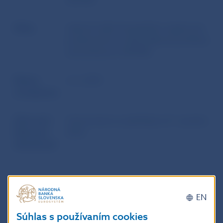
(EIOPA)
Zdroj
webové sídlo Európskeho orgánu pre
poisťovníctvo a dôchodkové poistenie
zamestnancov (EIOPA)
Dátum
2. 2. 2015
uverejnenia
Účinnosť /
Usmernenia sa uplatňujú od 1. januára
Platnosť /
2016.
Aktuálnosť
Doplňujúce informácie
:
EN
Úvodná stránka k usmerneniu EIOPA
Súhlas s používaním cookies