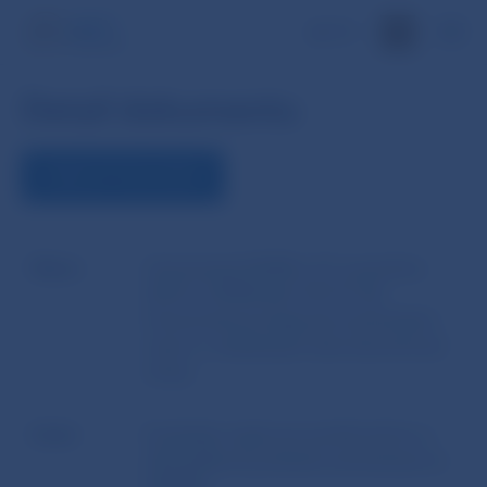
EN
Detail dokumentu
ZOBRAZIŤ DOKUMENT
Názov
Usmernenie EIOPA z 27. novembra
2014 č. EIOPA-BoS-14/177 SK -
Usmernenia ku kapacite technických
rezerv a odložených daní absorbovať
straty
Autor
Európsky orgán pre poisťovníctvo a
dôchodkové poistenie zamestnancov