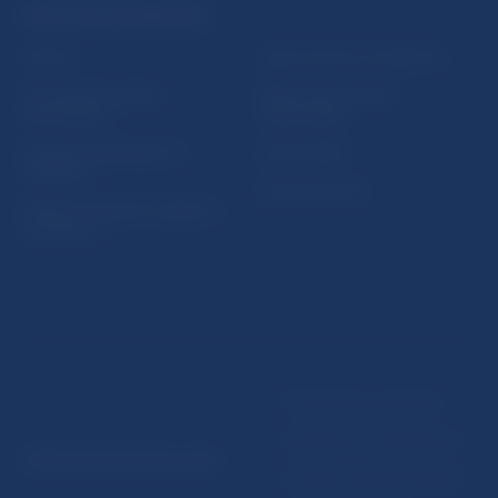
PRAKTICKÉ INFORMÁCIE
Fintech
Upozornenia a oznámenia
Ochrana finančného
Makroekonomické
spotrebiteľa
ukazovatele
Databáza dohliadaných
Vestník NBS
subjektov
Extranet portál
Register finančných agentov
a poradcov
Podmienky používania
Vyhlásenie o prístupnosti
© Národná banka Slovenska
Ochrana osobných údajov