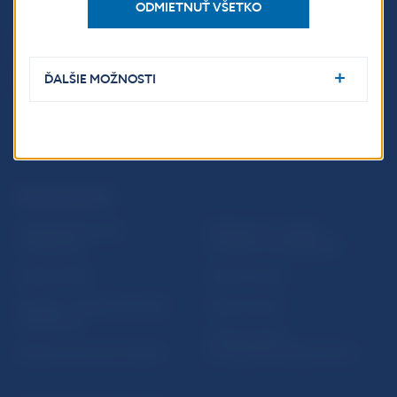
ODMIETNUŤ VŠETKO
ĎALŠIE MOŽNOSTI
ĎALŠIE ODKAZY
Inštitút bankového
Prihlásenie na odber
vzdelávania
notifikácií o publikáciách
Nadácia NBS
Užitočné linky
5peňazí - portál finančného
Mapa stránky
vzdelávania
Oznamovanie
Riešenie krízových situácií
protispoločenskej činnosti