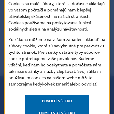
súlade s článkom 16 nariadenia Európskeho
Cookies sú malé súbory, ktoré sa dočasne ukladajú
parlamentu a Rady (EÚ) č. 1094/2010 z 24.
vo vašom počítači a pomáhajú nám k lepšej
novembra 2010, ktorým sa zriaďuje Európsky
užívateľskej skúsenosti na našich stránkach.
orgán dohľadu (Európsky orgán pre
Cookies používame na poskytovanie funkcií
poisťovníctvo a dôchodkové poistenie
sociálnych sietí a na analýzu návštevnosti.
zamestnancov) a ktorým sa mení a dopĺňa
rozhodnutie č. 716/2009/ES a zrušuje
Zo zákona môžeme na vašom zariadení ukladať iba
rozhodnutie Komisie 2009/79/ES.
súbory cookie, ktoré sú nevyhnutné pre prevádzku
týchto stránok. Pre všetky ostatné typy súborov
cookie potrebujeme vaše povolenie. Budeme
vďační, keď nám ho poskytnete a pomôžete nám
tak naše stránky a služby zlepšovať. Svoj súhlas s
používaním cookies na našom webe môžete
samozrejme kedykoľvek zmeniť alebo odvolať.
Národná banka Slovenska
Imricha Karvaša 1
POVOLIŤ VŠETKO
813 25 Bratislava
ODMIETNUŤ VŠETKO