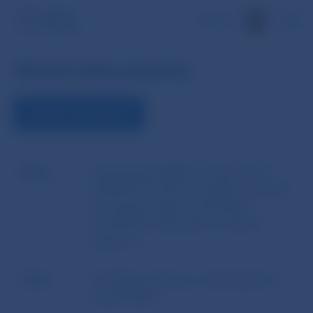
EN
Detail dokumentu
ZOBRAZIŤ DOKUMENT
Názov
Usmernenie ESMA z 8. júna 2017 č.
ESMA70-151-294 – Pravidlá a postupy
pre prípad zlyhania účastníkov
centrálneho depozitára cenných
papierov
Autor
Európsky orgán pre cenné papiere a
trhy (ESMA)