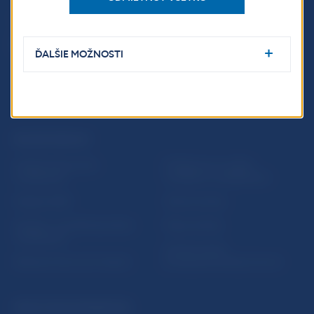
ĎALŠIE MOŽNOSTI
ĎALŠIE ODKAZY
Inštitút bankového
Prihlásenie na odber
vzdelávania
notifikácií o publikáciách
Nadácia NBS
Užitočné linky
5peňazí - portál finančného
Mapa stránky
vzdelávania
Oznamovanie
Riešenie krízových situácií
protispoločenskej činnosti
PRAKTICKÉ INFORMÁCIE