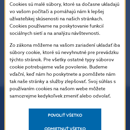
Charakter dokumentu
: Usmernenia sú vydané
Cookies sú malé súbory, ktoré sa dočasne ukladajú
podľa článku 16 nariadenia Európskeho
vo vašom počítači a pomáhajú nám k lepšej
parlamentu a Rady (EÚ) č. 1095/2010 z 24.
užívateľskej skúsenosti na našich stránkach.
novembra 2010, ktorým sa zriaďuje Európsky
Cookies používame na poskytovanie funkcií
orgán dohľadu (Európsky orgán pre cenné
sociálnych sietí a na analýzu návštevnosti.
papiere a trhy) a ktorým sa mení a dopĺňa
rozhodnutie č. 716/2009/ES a zrušuje
Zo zákona môžeme na vašom zariadení ukladať iba
rozhodnutie Komisie 2009/77/ES.
súbory cookie, ktoré sú nevyhnutné pre prevádzku
týchto stránok. Pre všetky ostatné typy súborov
cookie potrebujeme vaše povolenie. Budeme
vďační, keď nám ho poskytnete a pomôžete nám
tak naše stránky a služby zlepšovať. Svoj súhlas s
používaním cookies na našom webe môžete
samozrejme kedykoľvek zmeniť alebo odvolať.
Národná banka Slovenska
Imricha Karvaša 1
POVOLIŤ VŠETKO
813 25 Bratislava
ODMIETNUŤ VŠETKO