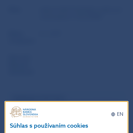
Zdroj
webové sídlo Európskeho orgánu pre
cenné papiere a trhy (ESMA)
Dátum
8. 6. 2017
uverejnenia
Účinnosť /
/
Platnosť /
Aktuálnosť
Doplňujúce informácie
:
Text dokumentu v anglickom jazyku
: Guidelines
on CSD participants default rules and
EN
procedures
Súhlas s používaním cookies