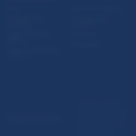
Fintech
Upozornenia a oznámenia
Ochrana finančného
Makroekonomické
spotrebiteľa
ukazovatele
Databáza dohliadaných
Vestník NBS
subjektov
Extranet portál
Register finančných agentov
a poradcov
Podmienky používania
Vyhlásenie o prístupnosti
© Národná banka Slovenska
Ochrana osobných údajov
Nastavenie cookies