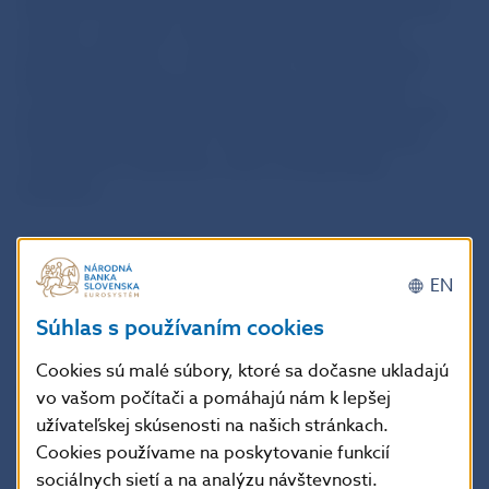
týkajúcich možných riešení požiadaviek na benefitný
systém „Cafetéria“, ktorými sa má naplniť nová
politika benefitov v celej inštitúcii. Národná banka
Slovenska potrebuje získať ďalšie informácie pre
presné stanovenie opisu predmetu zákazky tak, aby
bolo dostatočne určité, nediskriminačné a spĺňalo
ciele, ktoré si stanovila v rámci novej politiky
benefitov.
Spôsob komunikácie
EN
Písomná komunikácia prostredníctvom elektronickej
Súhlas s používaním cookies
pošty – milan.kucera@nbs.sk
Cookies sú malé súbory, ktoré sa dočasne ukladajú
Priebeh PTK
vo vašom počítači a pomáhajú nám k lepšej
užívateľskej skúsenosti na našich stránkach.
Cookies používame na poskytovanie funkcií
Účastníci PTK zašlú svoje odpovede na otázky do
18.11.2022, 12:00 h
sociálnych sietí a na analýzu návštevnosti.