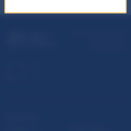
Národná banka Slovenska
Imricha Karvaša 1
813 25 Bratislava
ĎALŠIE ODKAZY
Inštitút bankového
Prihlásenie na odber