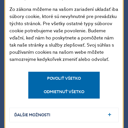
Zo zákona môžeme na vašom zariadení ukladať iba
Otázky na vás sa nachádzajú v samostatnej prílohe
súbory cookie, ktoré sú nevyhnutné pre prevádzku
výzvy.
týchto stránok. Pre všetky ostatné typy súborov
cookie potrebujeme vaše povolenie. Budeme
Od účastníkov v PTK očakávame písomné odpovede
vďační, keď nám ho poskytnete a pomôžete nám
na otázky.
tak naše stránky a služby zlepšovať. Svoj súhlas s
používaním cookies na našom webe môžete
samozrejme kedykoľvek zmeniť alebo odvolať.
Vyzva_PTK_cafeteria.pdf
191.08 kB
POVOLIŤ VŠETKO
Príloha č. 1 – Otázky v rámci PTK_.pdf
173.1 kB
ODMIETNUŤ VŠETKO
ĎALŠIE MOŽNOSTI