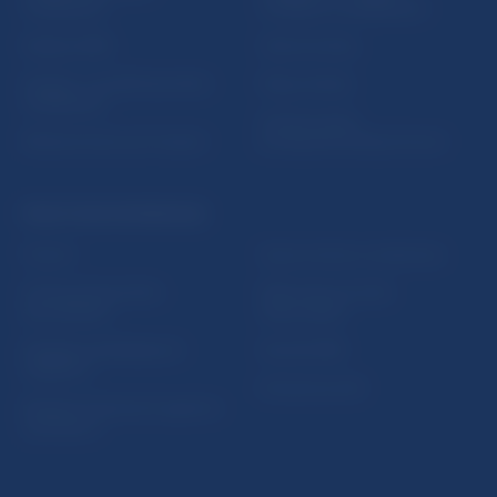
vzdelávania
notifikácií o publikáciách
Nadácia NBS
Užitočné linky
5peňazí - portál finančného
Mapa stránky
vzdelávania
Oznamovanie
Riešenie krízových situácií
protispoločenskej činnosti
PRAKTICKÉ INFORMÁCIE
Fintech
Upozornenia a oznámenia
Ochrana finančného
Makroekonomické
spotrebiteľa
ukazovatele
Databáza dohliadaných
Vestník NBS
subjektov
Extranet portál
Register finančných agentov
a poradcov