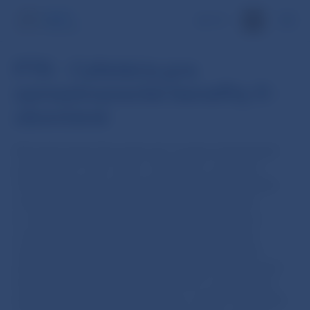
EN
PTK - Cafetéria pre
zamestnanecké benefity II -
ukončené
Národná banka Slovenska ako verejný obstarávateľ
podľa ust. § 7 ods.1 písm. d) zákona o verejnom
obstarávaní týmto informuje hospodárske subjekty
o plánovanom postupe verejného obstarávania
a o pokračovaní odborných konzultácií, ktoré sa
v prvom kole uskutočnili formou samostatných
osobných stretnutí medzi zástupcami verejného
obstarávateľa s jednotlivými účastníkmi prípravných
trhových konzultácií (ďalej len „PTK“) v priestoroch
ústredia verejného obstarávateľa v dňoch 13.09.2022