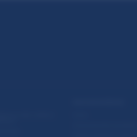
PRAKTICKÉ INFORMÁCIE
lásenie na odber notifikácií o
Fintech
ikáciách
Ochrana finančného spotrebiteľa
očné linky
Databáza dohliadaných subjekto