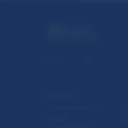
ĎALŠIE ODKAZY
Inštitút bankového vzdelávania
Prih
publ
Nadácia NBS
Užit
5peňazí - portál finančného