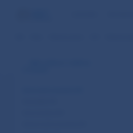
ÚLOHY NBS
PRE VEREJ
NBS
Platby
Platobné systémy
SIPS
Štatistické úda
SIPS (v EUR od 1.1.2009 do
31.10.2013)
Denné neúčtovné položky SIPS
Denné platby SIPS
Denné transakcie SIPS
Mesačné neúčtovné položky SIPS