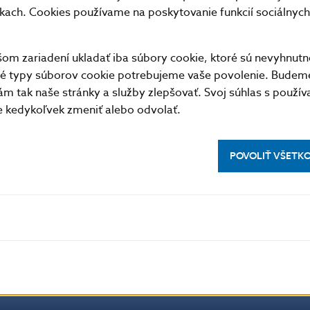
21.10
15388
7
0
nkach. Cookies používame na poskytovanie funkcií sociálnych 
22.10
20463
21
0
25.10
2937
5
0
m zariadení ukladať iba súbory cookie, ktoré sú nevyhnutn
26.10
19379
10
0
tné typy súborov cookie potrebujeme vaše povolenie. Budem
m tak naše stránky a služby zlepšovať. Svoj súhlas s použí
27.10
26771
11
0
kedykoľvek zmeniť alebo odvolať.
28.10
9280
5
0
29.10
17333
3
0
POVOLIŤ VŠETK
Priemer
27571
9
0
Spolu
578987
179
0
formát
XML