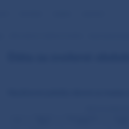
NOSŤ
PRE MÉDIÁ
KARIÉRA
KONTAKTY
je
SIPS (v EUR od 1.1.2009 do 31.10.2013)
Denné neúčtovné pol
Dáta za zvolené obdob
Neúčtovné položky denné za mesiac 
Neúčtovné položky (poč
Výzvy na
Výzvy na zrušenie
Formáln
Deň
inkaso
úhrady
chyby