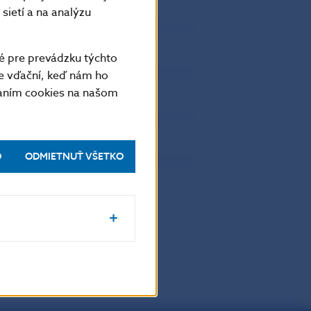
0
7
sietí a na analýzu
0
21
0
5
é pre prevádzku týchto
0
10
e vďační, keď nám ho
vaním cookies na našom
0
11
0
5
0
3
O
ODMIETNUŤ VŠETKO
0
9
0
179