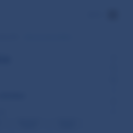
EN
ožky SIPS
Dáta za zvolené obdobie
ie
október
et)
e
Nedostatok
Duplicitné
likvidity
položky