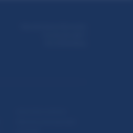
Národná banka Slovenska
Imricha Karvaša 1
813 25 Bratislava
Upozornenia a oznámenia
Makroekonomické ukazovatele
v
Vestník NBS