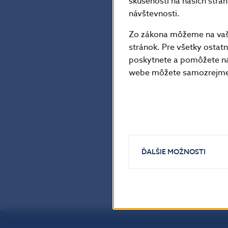
skúsenosti na našich strá
návštevnosti.
Zo zákona môžeme na vašo
stránok. Pre všetky osta
poskytnete a pomôžete ná
webe môžete samozrejme 
ĎALŠIE MOŽNOSTI