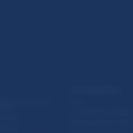
PRAKTICKÉ INFORMÁCIE
lásenie na odber notifikácií o
Fintech
ikáciách
Ochrana finančného spotrebiteľa
očné linky
Databáza dohliadaných subjekto
a stránky
Register finančných agentov a