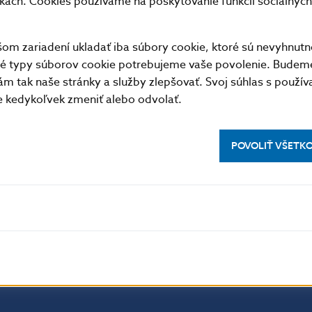
nkach. Cookies používame na poskytovanie funkcií sociálnych 
22.11
25140
4
0
23.11
40160
11
0
m zariadení ukladať iba súbory cookie, ktoré sú nevyhnutn
26.11
5468
7
0
tné typy súborov cookie potrebujeme vaše povolenie. Budem
27.11
61754
9
0
m tak naše stránky a služby zlepšovať. Svoj súhlas s použí
28.11
14156
42
0
kedykoľvek zmeniť alebo odvolať.
29.11
22340
3
0
Priemer
35084
15
0
POVOLIŤ VŠETK
Spolu
701689
291
0
formát
XML