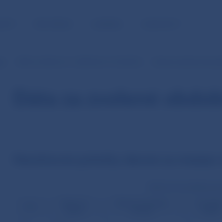
NOSŤ
PRE MÉDIÁ
KARIÉRA
KONTAKTY
je
SIPS (v EUR od 1.1.2009 do 31.10.2013)
Denné neúčtovné pol
Dáta za zvolené obdob
Neúčtovné položky denné za mesiac
Neúčtovné položky (poč
Výzvy na
Výzvy na zrušenie
Formáln
Deň
inkaso
úhrady
chyby