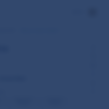
EN
ožky SIPS
Dáta za zvolené obdobie
ie
 november
et)
e
Nedostatok
Duplicitné
likvidity
položky