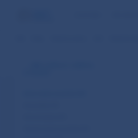
ÚLOHY NBS
PRE VEREJ
NBS
Platby
Platobné systémy
SIPS
Štatistické úda
SIPS (v EUR od 1.1.2009 do
31.10.2013)
Denné neúčtovné položky SIPS
Denné platby SIPS
Denné transakcie SIPS
Mesačné neúčtovné položky SIPS