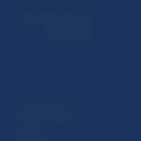
Národná banka Slovenska
Imricha Karvaša 1
813 25 Bratislava
Upozornenia a oznámenia
Makroekonomické ukazovatele
v
Vestník NBS
Extranet portál