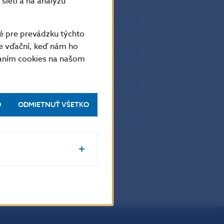
sietí a na analýzu
0
4
0
11
é pre prevádzku týchto
0
7
e vďační, keď nám ho
0
9
vaním cookies na našom
0
42
0
3
0
15
O
ODMIETNUŤ VŠETKO
0
291