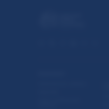
ĎALŠIE ODKAZY
Inštitút bankového vzdelávania
Prih
publ
Nadácia NBS
Užit
5peňazí - portál finančného
vzdelávania
Map