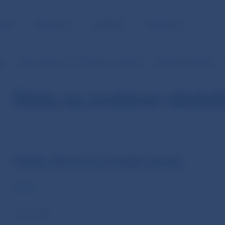
NOSŤ
PRE MÉDIÁ
KARIÉRA
KONTAKTY
je
SIPS (v EUR od 1.1.2009 do 31.10.2013)
Denné platby SIPS
Dáta za zvolené obdob
Platby denné za mesiac január
Počet
v tis. EUR