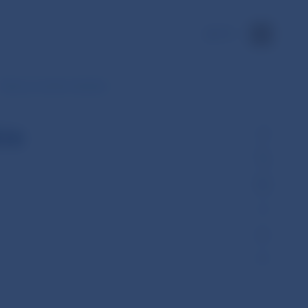
EN
Dáta za zvolené obdobie
ie