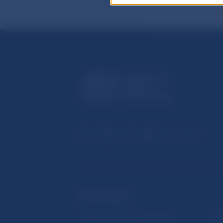
ĎALŠIE ODKAZY
Inštitút bankového vzdelávania
Prih