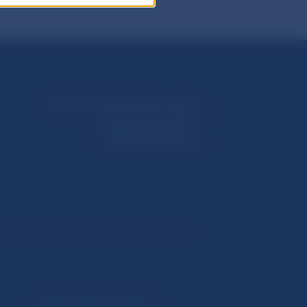
Národná banka Slovenska
Imricha Karvaša 1
813 25 Bratislava
Upozornenia a oznámenia