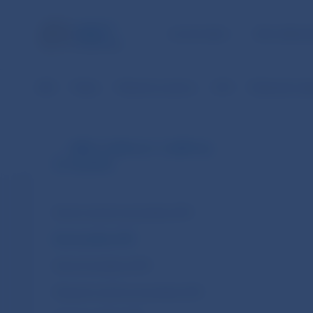
ÚLOHY NBS
PRE VEREJ
NBS
Platby
Platobné systémy
SIPS
Štatistické úda
SIPS (v EUR od 1.1.2009 do
31.10.2013)
Denné neúčtovné položky SIPS
Denné platby SIPS
Denné transakcie SIPS
Mesačné neúčtovné položky SIPS