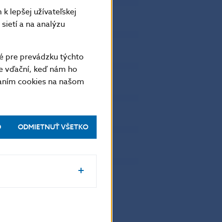
3219.399
0
k lepšej užívateľskej
4094.218
0
sietí a na analýzu
3390.989
0
3038.414
0
é pre prevádzku týchto
3238.286
0
e vďační, keď nám ho
vaním cookies na našom
3286.878
0
2334.9
0
1551.022
0
O
ODMIETNUŤ VŠETKO
2338.118
0
3249.639
0
61743.138
0