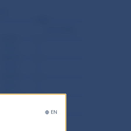
uár)
Inkasá
opravné položky
653.774
0
297.543
0
2856.219
0
1390.437
0
2079.913
0
4037.731
0
3282.069
0
3319.586
0
EN
2073.955
0
15259.687
0