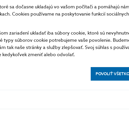
20.01
819113.014
132.349
toré sa dočasne ukladajú vo vašom počítači a pomáhajú nám 
21.01
1355369.673
24.575
nkach. Cookies používame na poskytovanie funkcií sociálnych 
22.01
566500.983
12.561
23.01
449235.716
54.068
m zariadení ukladať iba súbory cookie, ktoré sú nevyhnutn
26.01
674466.636
8.756
tné typy súborov cookie potrebujeme vaše povolenie. Budem
m tak naše stránky a služby zlepšovať. Svoj súhlas s použí
27.01
1093261.36
27.47
kedykoľvek zmeniť alebo odvolať.
28.01
475210.757
10.644
29.01
442231.822
11.858
POVOLIŤ VŠETK
30.01
483141.314
23.563
Priemer
657086.493
126.416
Spolu
12484643.372
2401.9
formát
XML