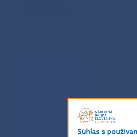
Mesačné platby SIPS
Mesačné transakcie SIPS
Súhlas s používa