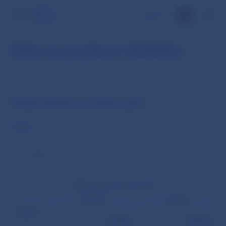
EN
Dáta za zvolené obdobie
Platby denné za mesiac apríl
Počet
v tis. EUR
Platby objem (mesiac apríl)
Úhrady
Inkasá
Mesiac
opravné
opravné
položky
položky