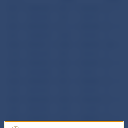
2.04
792804.435
.327
3497.686
0
3.04
679063.876
.738
1805.737
0
4.04
781547.342
0
4818.788
0
5.04
1032880.691
4.458
2919.392
0
10.04
757524.77
1.585
2498.678
.582
11.04
756036.439
.349
4136.213
0
12.04
714502.411
.032
5226.655
0
13.04
1051235.083
.982
2310.16
0
16.04
762038.232
7.59
7008.806
0
17.04
620135.145
1.361
4703.375
0
18.04
568655.836
3.303
17826.944
0
19.04
580987.925
4.799
3113.683
0
20.04
815447.591
1.517
4480.462
0
23.04
557885.021
.021
2911.782
0