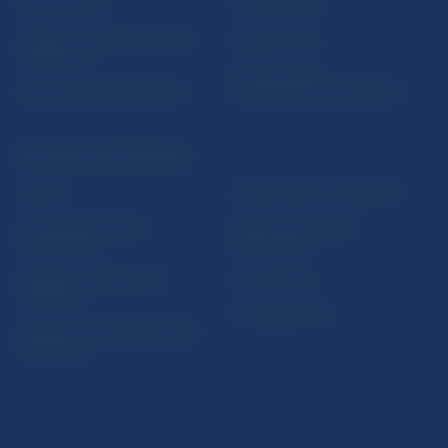
Nadácia NBS
Užitočné linky
5peňazí - portál finančného
Mapa stránky
vzdelávania
Oznamovanie
Riešenie krízových situácií
protispoločenskej činnosti
PRAKTICKÉ INFORMÁCIE
Fintech
Upozornenia a oznámenia
Ochrana finančného
Makroekonomické
spotrebiteľa
ukazovatele
Databáza dohliadaných
Vestník NBS
subjektov
Extranet portál
Register finančných agentov
a poradcov