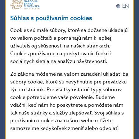
EN
24.04
626845.418
.32
3505.187
0
Súhlas s používaním cookies
25.04
1018278.667
6.075
3493.76
0
26.04
1026945.129
5.303
3508.249
0
Cookies sú malé súbory, ktoré sa dočasne ukladajú
vo vašom počítači a pomáhajú nám k lepšej
27.04
565065.181
1.808
4017.758
0
užívateľskej skúsenosti na našich stránkach.
30.04
707602.627
.137
3754.238
0
Cookies používame na poskytovanie funkcií
Priemer
758709.569
2.142
4501.976
.031
sociálnych sietí a na analýzu návštevnosti.
Spolu
14415481.819
40.705
85537.553
.582
Zo zákona môžeme na vašom zariadení ukladať iba
súbory cookie, ktoré sú nevyhnutné pre prevádzku
formát
XML
týchto stránok. Pre všetky ostatné typy súborov
cookie potrebujeme vaše povolenie. Budeme
vďační, keď nám ho poskytnete a pomôžete nám
tak naše stránky a služby zlepšovať. Svoj súhlas s
používaním cookies na našom webe môžete
samozrejme kedykoľvek zmeniť alebo odvolať.