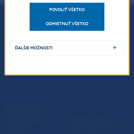
POVOLIŤ VŠETKO
Národná banka Slovenska
ODMIETNUŤ VŠETKO
Imricha Karvaša 1
813 25 Bratislava
ĎALŠIE MOŽNOSTI
ĎALŠIE ODKAZY
Inštitút bankového
Prihlásenie na odber
vzdelávania
notifikácií o publikáciách