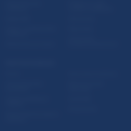
Inštitút bankového
Prihlásenie na odber
vzdelávania
notifikácií o publikáciách
Nadácia NBS
Užitočné linky
5peňazí - portál finančného
Mapa stránky
vzdelávania
Oznamovanie
Riešenie krízových situácií
protispoločenskej činnosti
PRAKTICKÉ INFORMÁCIE
Fintech
Upozornenia a oznámenia
Ochrana finančného
Makroekonomické
spotrebiteľa
ukazovatele
Databáza dohliadaných
Vestník NBS
subjektov
Extranet portál
Register finančných agentov
a poradcov