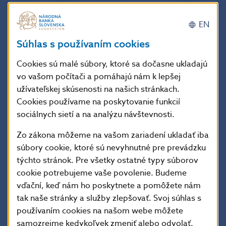
23.07
321576
4675
326251
EN
24.07
271789
20096
291885
Súhlas s používaním cookies
27.07
448443
33603
482046
28.07
375946
16325
392271
Cookies sú malé súbory, ktoré sa dočasne ukladajú
vo vašom počítači a pomáhajú nám k lepšej
29.07
263578
5634
269212
užívateľskej skúsenosti na našich stránkach.
30.07
232539
4956
237495
Cookies používame na poskytovanie funkcií
31.07
281660
11460
293120
sociálnych sietí a na analýzu návštevnosti.
Priemer
541055
26708
567763
Zo zákona môžeme na vašom zariadení ukladať iba
Spolu
12444256
614286
13058542
súbory cookie, ktoré sú nevyhnutné pre prevádzku
týchto stránok. Pre všetky ostatné typy súborov
formát
XML
cookie potrebujeme vaše povolenie. Budeme
vďační, keď nám ho poskytnete a pomôžete nám
tak naše stránky a služby zlepšovať. Svoj súhlas s
používaním cookies na našom webe môžete
samozrejme kedykoľvek zmeniť alebo odvolať.