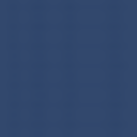
3.07
380769
12852
393621
6.07
591393
12603
603996
7.07
548080
14292
562372
8.07
502361
16642
519003
9.07
602182
7585
609767
10.07
579600
58766
638366
13.07
1012329
34877
1047206
14.07
800220
43200
843420
15.07
909811
11750
921561
16.07
1319306
166401
1485707
17.07
706257
23951
730208
20.07
498957
63271
562228
21.07
691105
19263
710368
22.07
307579
7731
315310