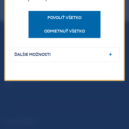
POVOLIŤ VŠETKO
ODMIETNUŤ VŠETKO
Národná banka Slovenska
Imricha Karvaša 1
813 25 Bratislava
ĎALŠIE MOŽNOSTI
ĎALŠIE ODKAZY