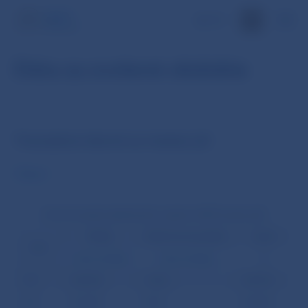
EN
Dáta za zvolené obdobie
Transakcie denné za mesiac júl
Objem
Počet transakcií platobného systému SIPS (mesiac júl)
Platby
Neúčtovné položky
Spolu
Deň
zobraz detaily
zobraz detaily
∑
1.07
386498
14426
400924
2.07
412278
9927
422205