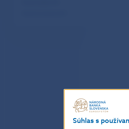
Mesačné platby SIPS
Mesačné transakcie SIPS
Súhlas s používa