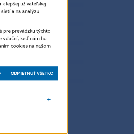
k lepšej užívateľskej
705756
sietí a na analýzu
473271
351928
é pre prevádzku týchto
298840
e vďační, keď nám ho
319343
vaním cookies na našom
529001
343621
299669
O
ODMIETNUŤ VŠETKO
627305
12546104