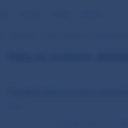
NOSŤ
PRE MÉDIÁ
KARIÉRA
KONTAKTY
je
SIPS (v EUR od 1.1.2009 do 31.10.2013)
Denné transakcie SIP
Dáta za zvolené obdob
Transakcie denné za mesiac septemb
Objem
Počet transakcií platobného systému SIP