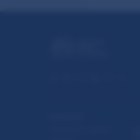
ĎALŠIE ODKAZY
Inštitút bankového vzdelávania
Prih
publ