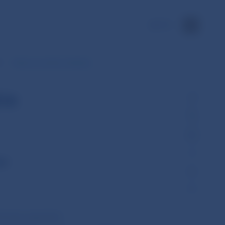
EN
S
Dáta za zvolené obdobie
ie
er
S (mesiac september)