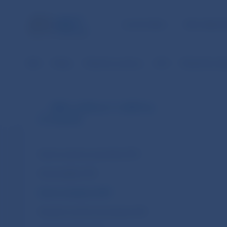
ÚLOHY NBS
PRE VEREJ
NBS
Platby
Platobné systémy
SIPS
Štatistické úda
SIPS (v EUR od 1.1.2009 do
31.10.2013)
Denné neúčtovné položky SIPS
Denné platby SIPS
Denné transakcie SIPS
Mesačné neúčtovné položky SIPS