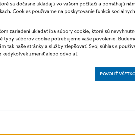
toré sa dočasne ukladajú vo vašom počítači a pomáhajú nám 
21.09
689037
16719
nkach. Cookies používame na poskytovanie funkcií sociálnych 
22.09
463144
10127
23.09
346218
5710
m zariadení ukladať iba súbory cookie, ktoré sú nevyhnutn
24.09
283553
15287
tné typy súborov cookie potrebujeme vaše povolenie. Budem
25.09
288001
31342
m tak naše stránky a služby zlepšovať. Svoj súhlas s použí
28.09
498952
30049
kedykoľvek zmeniť alebo odvolať.
29.09
335065
8556
30.09
297538
2131
POVOLIŤ VŠETK
Priemer
595979
31326
Spolu
11919578
626526
formát
XML