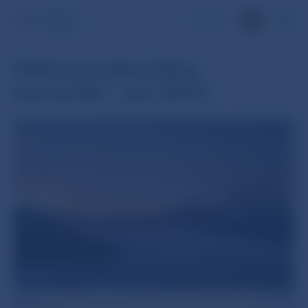
EN
Makroprudenciálny
komentár - jún 2023