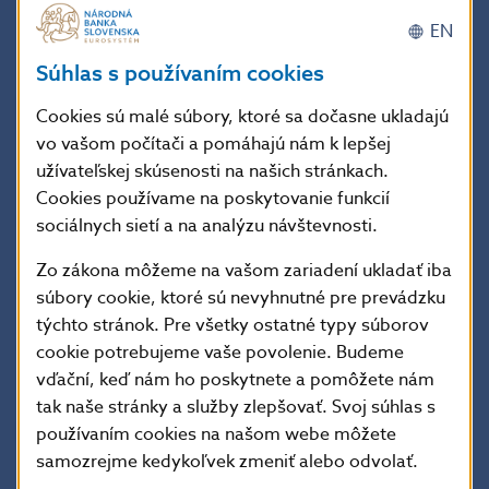
potenciálne riziká. Súčasná schopnosť bánk tvoriť zisk
EN
vytvára predpoklady pre udržanie ich solventnosti.
Súhlas s používaním cookies
Proticyklický kapitálový vankúš nie je potrebné
Cookies sú malé súbory, ktoré sa dočasne ukladajú
meniť
vo vašom počítači a pomáhajú nám k lepšej
Tempo rastu úverov domácnostiam sa zmiernilo.
užívateľskej skúsenosti na našich stránkach.
Vzhľadom na ochladenie finančného cyklu sa riziká
Cookies používame na poskytovanie funkcií
kumulujú pomalšie ako v predchádzajúcom období.
sociálnych sietí a na analýzu návštevnosti.
Vzrástol však podiel hypoték s rizikovejšími
parametrami (vysoký DSTI pri splatnosti 30 rokov).
Zo zákona môžeme na vašom zariadení ukladať iba
Navyše od augusta 2023 sa na základe minuloročného
súbory cookie, ktoré sú nevyhnutné pre prevádzku
rozhodnutia NBS zvyšuje výška proticyklického
týchto stránok. Pre všetky ostatné typy súborov
kapitálového vankúša na 1,5 %. V tomto prostredí nie
cookie potrebujeme vaše povolenie. Budeme
je potrebné pristúpiť k ďalšej zmene vankúša.
vďační, keď nám ho poskytnete a pomôžete nám
tak naše stránky a služby zlepšovať. Svoj súhlas s
Ďalej sa dozviete
používaním cookies na našom webe môžete
samozrejme kedykoľvek zmeniť alebo odvolať.
Vklady domácností nerastú (str. 2)