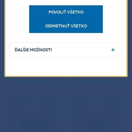
Čo je nové vo svete makroprudenciálnej politiky
(str. 6)
POVOLIŤ VŠETKO
ODMIETNUŤ VŠETKO
ĎALŠIE MOŽNOSTI
Komentár (PDF)
Indikátory k CCyB
Indikátory ku
Predchádzajúce
komentáru
vydania