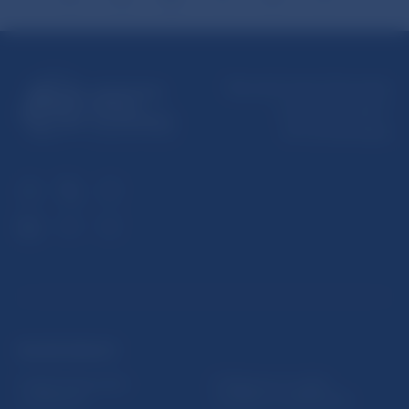
Národná banka Slovenska
Imricha Karvaša 1
813 25 Bratislava
ĎALŠIE ODKAZY
Inštitút bankového
Prihlásenie na odber
vzdelávania
notifikácií o publikáciách