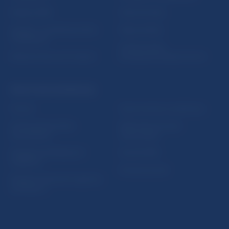
Nadácia NBS
Užitočné linky
5peňazí - portál finančného
Mapa stránky
vzdelávania
Oznamovanie
Riešenie krízových situácií
protispoločenskej činnosti
PRAKTICKÉ INFORMÁCIE
Fintech
Upozornenia a oznámenia
Ochrana finančného
Makroekonomické
spotrebiteľa
ukazovatele
Databáza dohliadaných
Vestník NBS
subjektov
Extranet portál
Register finančných agentov
a poradcov