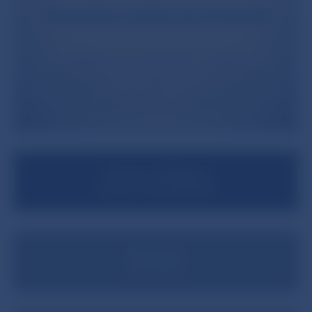
Finančný cyklus sa zmiernil
Žiadne nové rozhodnutie o zmene
proticyklického kapitálového vankúša.
Platí
rozhodnutie z júla 2022 zvyšujúce vankúš
od 1. augusta 2023 na úroveň 1,5 %.
Výrazné o
chladenie
na trhu nehnuteľností
Spomalil aj
t
rh úverov