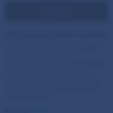
Banky ostávajú
kapitálovo silné
Ochladenie je najvýraznejšie na trhu nehnuteľností
Ceny nehnuteľností klesajú už siedmy mesiac po sebe.
Pokles cien vidieť vo všetkých krajoch a pri všetkých
veľkostiach bytov. Zastavil sa aj prílev
novopostavených bytov do ponuky a výrazne sa znížil
počet predaných novostavieb. Dôvodom je slabnúci
dopyt. Ten schladili rastúce úrokové sadzby
a očakávania možného ďalšieho poklesu cien. Časy,
keď sa väčšina inzerovaných nehnuteľností predala
počas krátkeho obdobia, sú už minulosťou. Pozícia
kupujúcich sa tak zlepšila.
Spomalil aj trh úverov