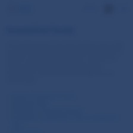
EN
Investičné fondy
V tejto časti sú prezentované informácie za tuzemské
investičné fondy. K dispozícii je zoznam vykazujúcich
inštitúcií, zdrojové štatistické údaje v agregovanej
podobe, štatistické prehľady a časové rady,
identifikátory a právny rámec ECB a NBS pre zber
týchto údajov.
Zoznam investičných fondov
Štatistické údaje
Štatistické a analytické prehľady
Identifikátory podielových fondov a podielových
listov
Právny rámec