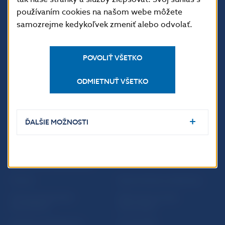
používaním cookies na našom webe môžete
samozrejme kedykoľvek zmeniť alebo odvolať.
ĎALŠIE ODKAZY
POVOLIŤ VŠETKO
Inštitút bankového
Prihlásenie na odber
vzdelávania
notifikácií o publikáciách
ODMIETNUŤ VŠETKO
Nadácia NBS
Užitočné linky
5peňazí - portál finančného
Mapa stránky
vzdelávania
Oznamovanie
ĎALŠIE MOŽNOSTI
Riešenie krízových situácií
protispoločenskej činnosti
PRAKTICKÉ INFORMÁCIE
Fintech
Upozornenia a oznámenia
Ochrana finančného
Makroekonomické
spotrebiteľa
ukazovatele
Databáza dohliadaných
Vestník NBS