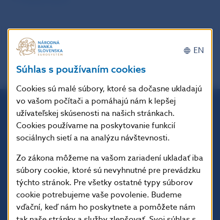
EN
Súhlas s používaním cookies
Cookies sú malé súbory, ktoré sa dočasne ukladajú
vo vašom počítači a pomáhajú nám k lepšej
užívateľskej skúsenosti na našich stránkach.
Národná banka Slovenska
Cookies používame na poskytovanie funkcií
Imricha Karvaša 1
sociálnych sietí a na analýzu návštevnosti.
813 25 Bratislava
Zo zákona môžeme na vašom zariadení ukladať iba
súbory cookie, ktoré sú nevyhnutné pre prevádzku
týchto stránok. Pre všetky ostatné typy súborov
cookie potrebujeme vaše povolenie. Budeme
vďační, keď nám ho poskytnete a pomôžete nám
tak naše stránky a služby zlepšovať. Svoj súhlas s