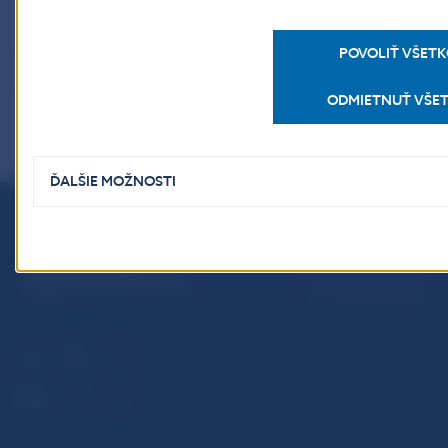
POVOLIŤ VŠET
ODMIETNUŤ VŠE
ĎALŠIE MOŽNOSTI
Národná banka Slovenska
Imricha Karvaša 1
813 25 Bratislava