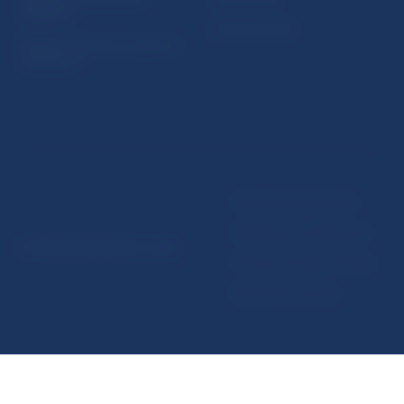
subjektov
Extranet portál
Register finančných agentov
a poradcov
Podmienky používania
Vyhlásenie o prístupnosti
© Národná banka Slovenska
Ochrana osobných údajov
Nastavenie cookies