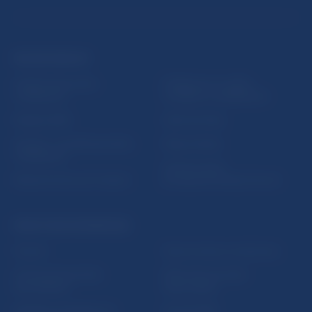
ĎALŠIE ODKAZY
Inštitút bankového
Prihlásenie na odber
vzdelávania
notifikácií o publikáciách
Nadácia NBS
Užitočné linky
5peňazí - portál finančného
Mapa stránky
vzdelávania
Oznamovanie
Riešenie krízových situácií
protispoločenskej činnosti
PRAKTICKÉ INFORMÁCIE
Fintech
Upozornenia a oznámenia
Ochrana finančného
Makroekonomické
spotrebiteľa
ukazovatele
Databáza dohliadaných
Vestník NBS