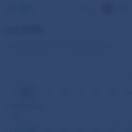
EN
rok 1998
Priemerné úrokové miery z úverov obchodných bánk (%)
1
2
3
4
5
6
1. ZO STAVU
ÚVEROV
16,66
17,28
16,70
16,75
16,50
16,3
*/
SPOLU
A) Podľa sektorov
z toho
a)
podnikateľská
16,71
17,27
16,71
16,12
16,00
15,9