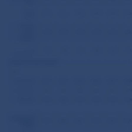
sféra
– verejný
15,72
16,31
15,87
14,55
14,38
14,2
sektor
– súkromný
sektor
17,70
18,22
17,55
17,68
17,62
17,6
(vrátane
družstiev)
b)
7,51
7,48
7,50
8,55
8,32
8,1
obyvateľstvo
B) Podľa časového hľadiska
v tom
– krátkodobé
20,77
20,77
20,50
20,83
20,47
20,0
– strednodobé
16,61
16,47
16,58
16,64
16,67
16,5
– dlhodobé
12,26
13,86
12,34
12,54
12,34
12,3
2.
Z ČERPANÝCH
20,75
20,82
20,29
19,54
18,59
16,4
ÚVEROV
SPOLU