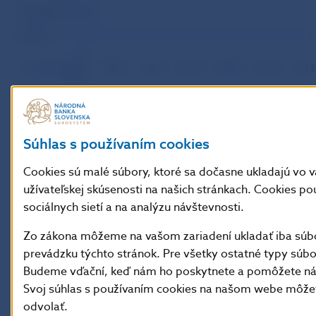
A) Podľa sektorov
z toho
a)
podnikateľská
19,06
19,53
21,24
20,90
21,26
20,3
sféra
– verejný
15,84
17,45
21,86
20,19
23,46
20,0
sektor
– súkromný
Súhlas s používaním cookies
sektor
22,28
21,60
20,61
21,60
19,06
20,5
(vrátane
družstiev)
Cookies sú malé súbory, ktoré sa dočasne ukladajú vo 
užívateľskej skúsenosti na našich stránkach. Cookies p
b)
13,59
9,99
9,99
10,70
9,68
12,1
obyvateľstvo
sociálnych sietí a na analýzu návštevnosti.
B) Podľa časového hľadiska
Zo zákona môžeme na vašom zariadení ukladať iba súbo
v tom
prevádzku týchto stránok. Pre všetky ostatné typy súb
– krátkodobé
21,56
21,81
20,58
19,86
18,97
16,6
Budeme vďační, keď nám ho poskytnete a pomôžete nám 
Svoj súhlas s používaním cookies na našom webe môže
– strednodobé
17,56
16,88
15,26
16,43
13,64
15,2
odvolať.
– dlhodobé
13,04
13,73
15,87
14,73
16,09
14,4