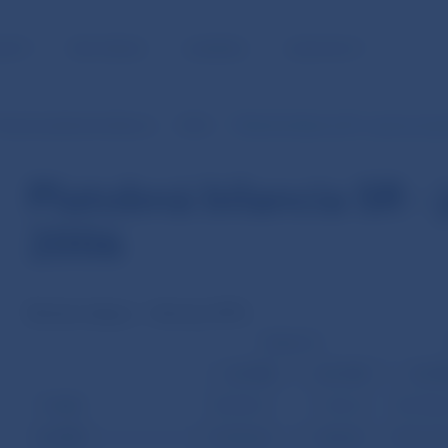
NOSŤ
PRE MÉDIÁ
KARIÉRA
KONTAKTY
esačná platobná bilancia
2006
Platobná bilancia SR - január až ap
Platobná bilancia SR - 
2006
Revízia údajov – február 2010
Inkasá (+)
mil. SKK
mil. USD
mil. S
TOVAR
355 035,17
11 441,67
381 854,
SLUŽBY
47 422,64
1 528,28
39 671,4