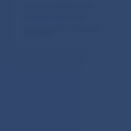
Dokumenty medzinárodných inštitúcií
Štatistické údaje za bankový sektor
Implementácia nového manuálu platobnej
bilancie (BPM6)