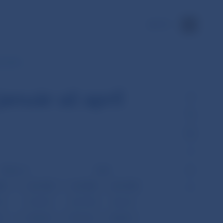
EN
ríl 2006
január až apríl
Platby (-)
Saldo
KK
mil. USD
mil. SKK
mil. USD
20
12 305,97
-26 819,03
-864,29
0
1 278,49
7 751,24
249,80