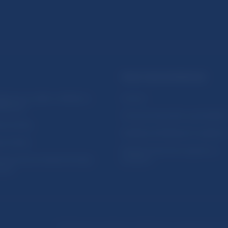
PRAKTICKÉ INFORMÁCIE
lásenie na odber notifikácií o
Fintech
ikáciách
Ochrana finančného spotrebiteľa
očné linky
Databáza dohliadaných subjekto
a stránky
Register finančných agentov a
amovanie protispoločenskej
poradcov
osti
Podmienky používania
Vyhlásenie o prístupnosti
Oc