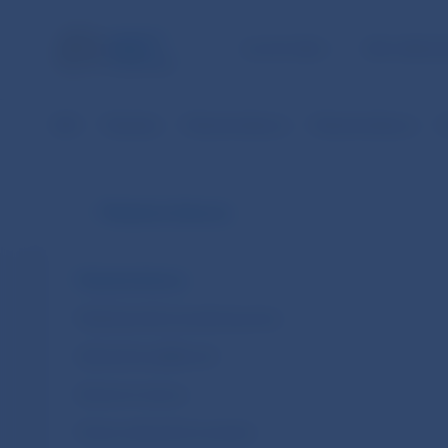
ÚLOHY NBS
PRE VEREJ
NBS
Štatistika
Platobná bilancia
Platobná bilancia
M
Platobná bilancia
Platobná bilancia
Medzinárodná investičná pozícia
Zahraničná zadlženosť
Devízové rezervy
Priame zahraničné investície