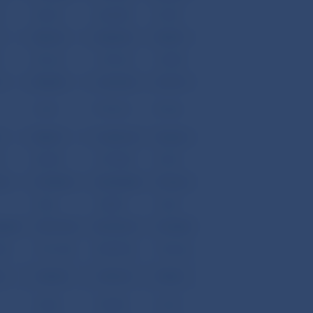
5
344,51
6 820,80
219,81
282,34
4 683,60
150,94
3
651,63
-3 753,15
-120,95
3
845,80
-6 663,20
-214,73
15,53
9 918,13
319,63
7
830,27
-16 581,33
-534,36
3
569,96
-2 709,85
-87,33
56
15 000,21
-28 440,84
-916,56
27,06
-330,99
-10,67
44,00
-59 517,76
46 995,75
1 510,80
,00
-8 131,68
54 807,02
1 766,26
76
-436,83
-3 067,21
-98,85
-20,66
-518,85
-16,72