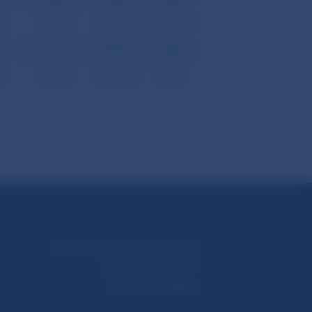
40
-1 878,50
-10 403,70
-334,30
40
-1 878,50
-58 283,40
-1 878,50
0,00
47 879,70
1 544,20
20
-2 384,50
-26 100,50
-840,30
Národná banka Slovenska
Imricha Karvaša 1
813 25 Bratislava