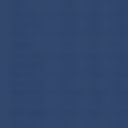
Doprava
17 511,05
564,33
10 690,2
Cestovný ruch
13 444,62
433,28
8 761,02
Iné služby celkom
16 466,98
530,68
20 220,1
VÝNOSY
19 581,94
631,06
26 245,1
Kompenzácie
10 400,00
335,16
481,87
pracovníkov
Výnosy z investícii
9 181,94
295,91
25 763,2
BEŽNÉ TRANSFÉRY
14 975,98
482,63
17 685,8
BEŽNÝ ÚČET
437 015,72
14 083,65
465 456,
KAPITÁLOVÝ ÚČET
508,73
16,39
839,73
FINANČNÝ ÚČET
1 894 039,76
61 028,56
-1 847 0
PRIAME INVESTÍCIE
307 133,02
9 897,94
-252 326
V zahraniči (priamy
10 487,55
337,98
-13 554,
investor = rezident)
Majetková účasť
122,20
3,94
-641,04