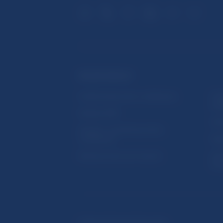
ĎALŠIE ODKAZY
Inštitút bankového vzdelávania
Prih
publ
Nadácia NBS
Užit
5peňazí - portál finančného
vzdelávania
Map
Riešenie krízových situácií
Ozn
činn
© Národná banka Slovenska