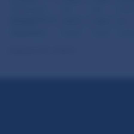
Cenné papiere
47 879,70
1 544,20
-58 283,
Obligácie a zmenky
0,00
0,00
-58 283,
Nástroje peňažného trhu
47 879,70
1 544,20
0,00
a fin. deriváty
REZERVNÉ AKTÍVA
47 879,70
1 544,20
-73 980,
Použitý kurz: USD = 31,030 Sk