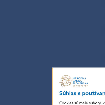
Súhlas s používa
Cookies sú malé súbory, k