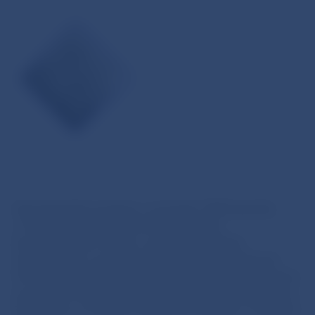
Demokratická revolúcia v novembri 1989 ukončila
v Česko-Slovensku vyše 40-ročnú vládu
komunistického režimu a umožnila politickú,
hospodársku a sociálnu transformáciu spoločnosti.
Priniesla aj riešenie štátoprávneho usporiadania, ktoré
pre odlišné stanoviská rozhodujúcich politických síl na
Slovensku a v Čechách vyústilo do dohody o rozdelení