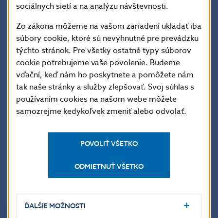
skutočnosti, že Slovensko bolo v novembri 2002
sociálnych sietí a na analýzu návštevnosti.
pozvané na vstup do NATO a v decembri 2002 dostalo
Zo zákona môžeme na vašom zariadení ukladať iba
ponuku na vstup do Európskej únie. Slovensku sa tak
súbory cookie, ktoré sú nevyhnutné pre prevádzku
otvorili nové perspektívy v zjednotenej Európe.
týchto stránok. Pre všetky ostatné typy súborov
cookie potrebujeme vaše povolenie. Budeme
Popis mince
vďační, keď nám ho poskytnete a pomôžete nám
tak naše stránky a služby zlepšovať. Svoj súhlas s
používaním cookies na našom webe môžete
samozrejme kedykoľvek zmeniť alebo odvolať.
Údaje o minci
POVOLIŤ VŠETKO
Výsledky súťaže
ODMIETNUŤ VŠETKO
ĎALŠIE MOŽNOSTI