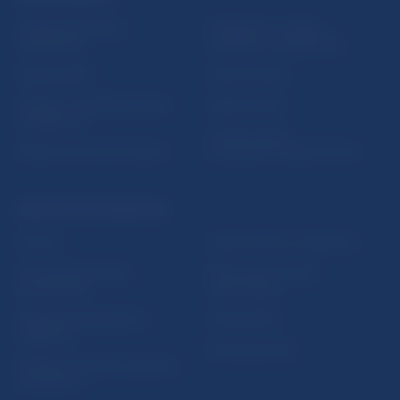
Inštitút bankového
Prihlásenie na odber
vzdelávania
notifikácií o publikáciách
Nadácia NBS
Užitočné linky
5peňazí - portál finančného
Mapa stránky
vzdelávania
Oznamovanie
Riešenie krízových situácií
protispoločenskej činnosti
PRAKTICKÉ INFORMÁCIE
Fintech
Upozornenia a oznámenia
Ochrana finančného
Makroekonomické
spotrebiteľa
ukazovatele
Databáza dohliadaných
Vestník NBS
subjektov
Extranet portál
Register finančných agentov
a poradcov