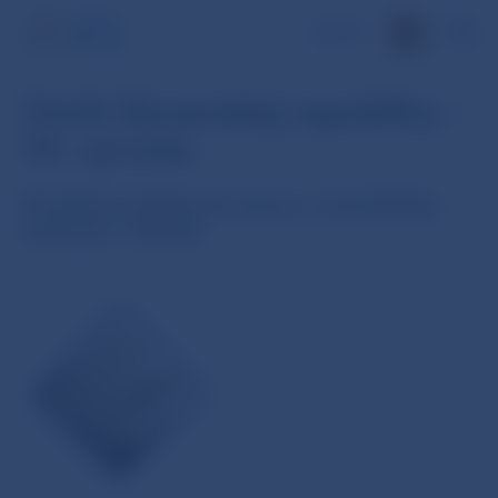
EN
Vznik Slovenskej republiky –
10. výročie
Pamätná strieborná minca v nominálnej
hodnote 1 000 Sk