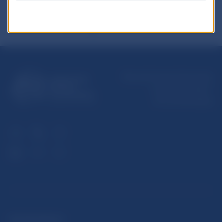
Národná banka Slovenska
Imricha Karvaša 1
813 25 Bratislava
ĎALŠIE ODKAZY