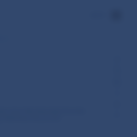
EN
č. 2…
čným trhom Národnej banky Slovenska
u diskontnej miery pre test