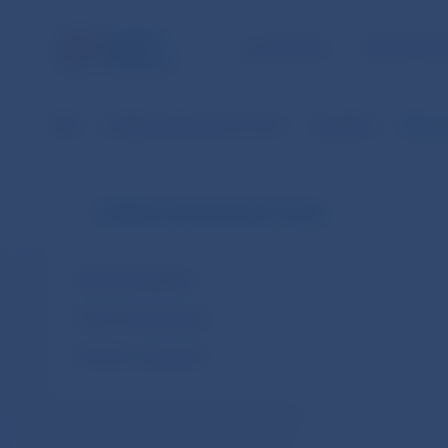
ÚLOHY NBS
PRE VEREJ
NBS
Dohľad nad finančným trhom
Legislatíva
Odporúč
Dohľad nad finančným trhom
Národná legislatíva
Právo Európskej únie
Dohody o spolupráci