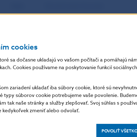
Autor
Národná banka Slovenska
Zdroj
Vestník Národnej banky Slovenska
Dátum
28. 8. 2012
ním cookies
uverejnenia
toré sa dočasne ukladajú vo vašom počítači a pomáhajú nám 
Účinnosť /
nkach. Cookies používame na poskytovanie funkcií sociálnych 
Platnosť /
Aktuálnosť
m zariadení ukladať iba súbory cookie, ktoré sú nevyhnutn
tné typy súborov cookie potrebujeme vaše povolenie. Budem
m tak naše stránky a služby zlepšovať. Svoj súhlas s použí
kedykoľvek zmeniť alebo odvolať.
POVOLIŤ VŠETK