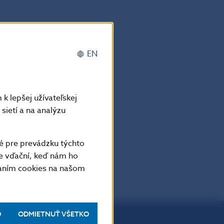
EN
k lepšej užívateľskej
sietí a na analýzu
é pre prevádzku týchto
e vďační, keď nám ho
vaním cookies na našom
O
ODMIETNUŤ VŠETKO