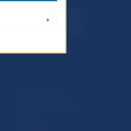
Národná banka Slovenska
Imricha Karvaša 1
813 25 Bratislava
Upozornenia a oznámenia
Makroekonomické ukazovatele
v
Vestník NBS
Extranet portál