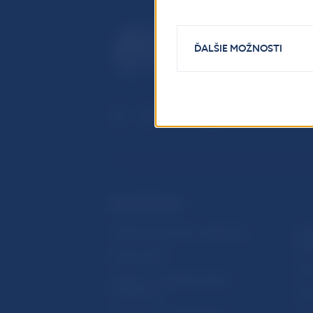
ĎALŠIE MOŽNOSTI
ĎALŠIE ODKAZY
Inštitút bankového vzdelávania
Prih
publ
Nadácia NBS
Užit
5peňazí - portál finančného
vzdelávania
Map