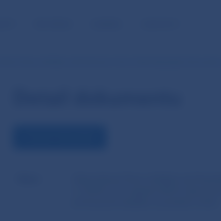
NOSŤ
PRE MÉDIÁ
KARIÉRA
KONTAKTY
anie Útvaru dohľadu nad finančným trhom Národnej banky Slovenska 
Detail dokumentu
STIAHNUŤ DOKUMENT
Názov
Odporúčanie Útvaru dohľadu nad finan
č. 2/2012 z 22. augusta 2012 k stanoveni
primeranosti záväzku z poistných zmlúv