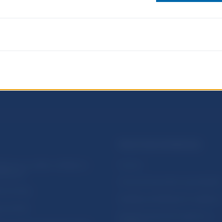
PRAKTICKÉ INFORMÁCIE
lásenie na odber notifikácií o
Fintech
ikáciách
Ochrana finančného spotrebiteľa
očné linky
Databáza dohliadaných subjekto
a stránky
Register finančných agentov a