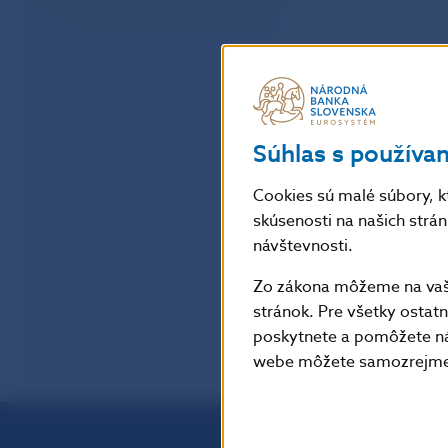
Súhlas s používa
Cookies sú malé súbory, k
skúsenosti na našich strá
návštevnosti.
Zo zákona môžeme na vašo
stránok. Pre všetky osta
poskytnete a pomôžete ná
webe môžete samozrejme 