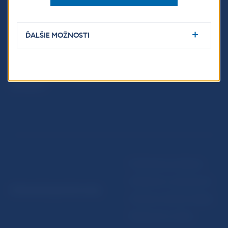
Fintech
Upozornenia a oznámenia
Ochrana finančného
Makroekonomické
spotrebiteľa
ukazovatele
ĎALŠIE MOŽNOSTI
Databáza dohliadaných
Vestník NBS
subjektov
Extranet portál
Register finančných agentov
a poradcov
Podmienky používania
Vyhlásenie o prístupnosti
© Národná banka Slovenska
Ochrana osobných údajov
Nastavenie cookies