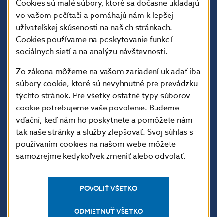
Cookies sú malé súbory, ktoré sa dočasne ukladajú
vo vašom počítači a pomáhajú nám k lepšej
užívateľskej skúsenosti na našich stránkach.
Cookies používame na poskytovanie funkcií
sociálnych sietí a na analýzu návštevnosti.
Zo zákona môžeme na vašom zariadení ukladať iba
súbory cookie, ktoré sú nevyhnutné pre prevádzku
ĎALŠIE ODKAZY
týchto stránok. Pre všetky ostatné typy súborov
Inštitút bankového
Prihlásenie na odber
cookie potrebujeme vaše povolenie. Budeme
vzdelávania
notifikácií o publikáciách
vďační, keď nám ho poskytnete a pomôžete nám
tak naše stránky a služby zlepšovať. Svoj súhlas s
Nadácia NBS
Užitočné linky
používaním cookies na našom webe môžete
5peňazí - portál finančného
Mapa stránky
samozrejme kedykoľvek zmeniť alebo odvolať.
vzdelávania
Oznamovanie
Riešenie krízových situácií
protispoločenskej činnosti
POVOLIŤ VŠETKO
PRAKTICKÉ INFORMÁCIE
ODMIETNUŤ VŠETKO