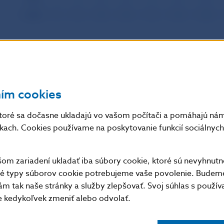
2003
I
II
III
IV
V
VI
VII
ním cookies
toré sa dočasne ukladajú vo vašom počítači a pomáhajú nám 
nkach. Cookies používame na poskytovanie funkcií sociálnych 
m zariadení ukladať iba súbory cookie, ktoré sú nevyhnutn
tné typy súborov cookie potrebujeme vaše povolenie. Budem
m tak naše stránky a služby zlepšovať. Svoj súhlas s použí
kedykoľvek zmeniť alebo odvolať.