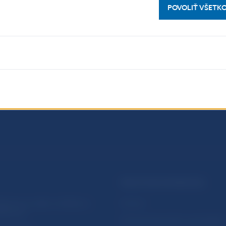
POVOLIŤ VŠETK
PRAKTICKÉ INFORMÁCIE
lásenie na odber notifikácií o
Fintech
ikáciách
Ochrana finančného spotrebiteľa