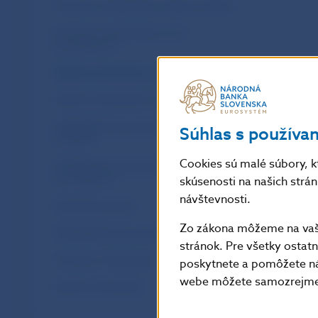
Prevody z tretej strany mesiac po dňoch
Prevody z tretej strany za rok
po mesiacoch
Neúčtovné položky za mesiac po dňoch
Neúčtovné položky za rok po mesiacoch
Medzibankové prevody za mesiac
Súhlas s používa
po dňoch
Cookies sú malé súbory, k
Medzibankové prevody za rok
po mesiacoch
skúsenosti na našich strá
návštevnosti.
Klientské prevody
Zo zákona môžeme na vašo
Medzibankové prevody
stránok. Pre všetky osta
Prevody z tretej strany
poskytnete a pomôžete ná
webe môžete samozrejme 
Neúčtovné položky