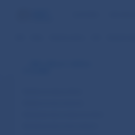
ÚLOHY NBS
PRE VEREJ
NBS
Platby
Platobné systémy
SIPS
Štatistické úda
SIPS (v SKK od 1.1.2003 do
31.12.2008)
Štatistiky (za mesiac po dňoch)
Štatistiky (za rok po mesiacoch)
Klientské prevody za mesiacoch po dňoch
Klientské prevody za rok po mesiacoch