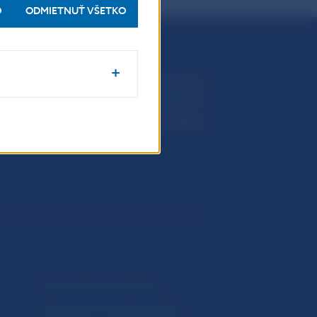
O
ODMIETNUŤ VŠETKO
Národná banka Slovenska
Imricha Karvaša 1
813 25 Bratislava
Upozornenia a oznámenia
Makroekonomické ukazovatele