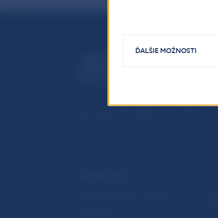
ĎALŠIE MOŽNOSTI
ĎALŠIE ODKAZY
Inštitút bankového vzdelávania
Prih
publ
Nadácia NBS