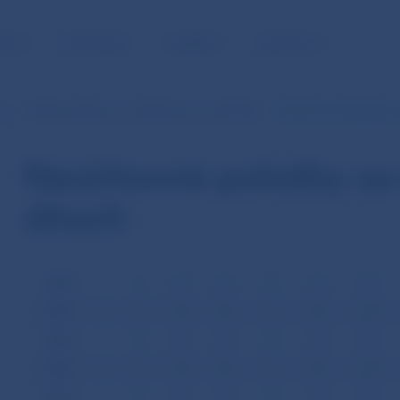
NOSŤ
PRE MÉDIÁ
KARIÉRA
KONTAKTY
je
SIPS (v SKK od 1.1.2003 do 31.12.2008)
Neúčtovné položky z
Neúčtovné položky za
dňoch
2008
I
II
III
IV
V
VI
VII
2007
I
II
III
IV
V
VI
VII
2006
I
II
III
IV
V
VI
VII
2005
I
II
III
IV
V
VI
VII
2004
I
II
III
IV
V
VI
VII