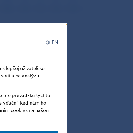
VIII
IX
X
XI
XII
EN
k lepšej užívateľskej
sietí a na analýzu
é pre prevádzku týchto
e vďační, keď nám ho
vaním cookies na našom