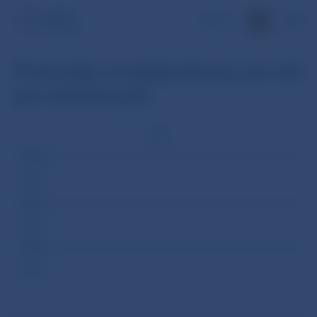
EN
Prevody z tretej strany za rok
po mesiacoch
Rok
2008
2007
2006
2005
2004
2003