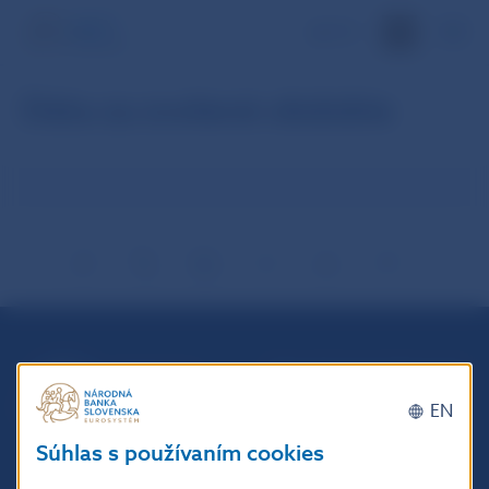
EN
Dáta za zvolené obdobie
Národná banka Slovenska
Imricha Karvaša 1
EN
813 25 Bratislava
Súhlas s používaním cookies