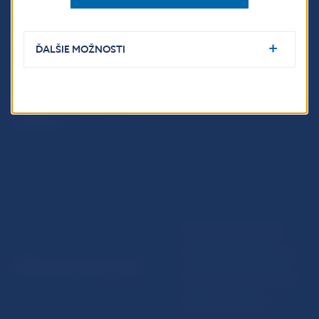
Fintech
Upozornenia a oznámenia
Ochrana finančného
Makroekonomické
spotrebiteľa
ukazovatele
ĎALŠIE MOŽNOSTI
Databáza dohliadaných
Vestník NBS
subjektov
Extranet portál
Register finančných agentov
a poradcov
Podmienky používania
Vyhlásenie o prístupnosti
© Národná banka Slovenska
Ochrana osobných údajov
Nastavenie cookies