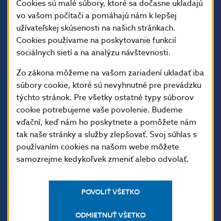
Cookies sú malé súbory, ktoré sa dočasne ukladajú
vo vašom počítači a pomáhajú nám k lepšej
užívateľskej skúsenosti na našich stránkach.
Cookies používame na poskytovanie funkcií
sociálnych sietí a na analýzu návštevnosti.
Zo zákona môžeme na vašom zariadení ukladať iba
súbory cookie, ktoré sú nevyhnutné pre prevádzku
ĎALŠIE ODKAZY
týchto stránok. Pre všetky ostatné typy súborov
Inštitút bankového
Prihlásenie na odber
cookie potrebujeme vaše povolenie. Budeme
vzdelávania
notifikácií o publikáciách
vďační, keď nám ho poskytnete a pomôžete nám
tak naše stránky a služby zlepšovať. Svoj súhlas s
Nadácia NBS
Užitočné linky
používaním cookies na našom webe môžete
5peňazí - portál finančného
Mapa stránky
samozrejme kedykoľvek zmeniť alebo odvolať.
vzdelávania
Oznamovanie
Riešenie krízových situácií
protispoločenskej činnosti
POVOLIŤ VŠETKO
PRAKTICKÉ INFORMÁCIE
ODMIETNUŤ VŠETKO