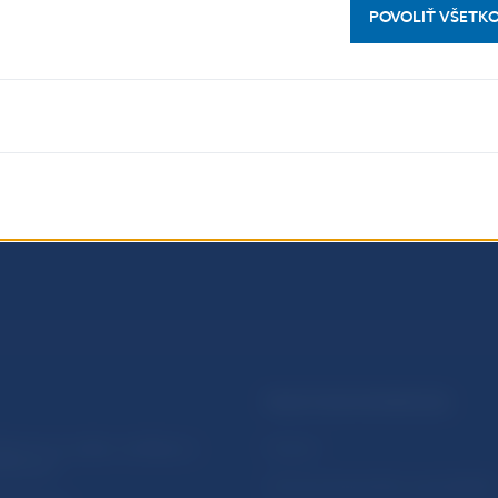
POVOLIŤ VŠETK
PRAKTICKÉ INFORMÁCIE
lásenie na odber notifikácií o
Fintech
ikáciách
Ochrana finančného spotrebiteľa