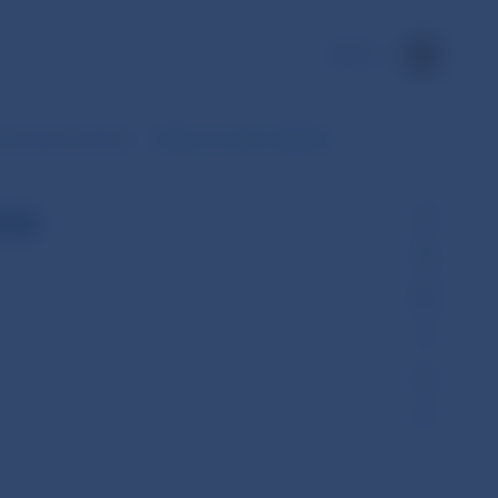
EN
ny mesiac po dňoch
Dáta za zvolené obdobie
ie