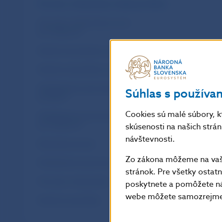
Prevody z tretej strany mesiac po dňoch
Prevody z tretej strany za rok
po mesiacoch
Neúčtovné položky za mesiac po dňoch
Neúčtovné položky za rok po mesiacoch
Medzibankové prevody za mesiac
Súhlas s používa
po dňoch
Cookies sú malé súbory, k
Medzibankové prevody za rok
po mesiacoch
skúsenosti na našich strá
návštevnosti.
Klientské prevody
Zo zákona môžeme na vašo
Medzibankové prevody
stránok. Pre všetky osta
Prevody z tretej strany
poskytnete a pomôžete ná
webe môžete samozrejme 
Neúčtovné položky