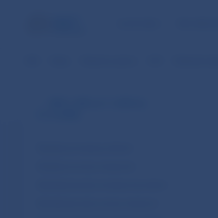
ÚLOHY NBS
PRE VEREJ
NBS
Platby
Platobné systémy
SIPS
Štatistické úda
SIPS (v SKK od 1.1.2003 do
31.12.2008)
Štatistiky (za mesiac po dňoch)
Štatistiky (za rok po mesiacoch)
Klientské prevody za mesiacoch po dňoch
Klientské prevody za rok po mesiacoch