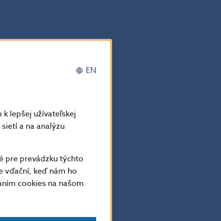
EN
k lepšej užívateľskej
sietí a na analýzu
é pre prevádzku týchto
e vďační, keď nám ho
vaním cookies na našom