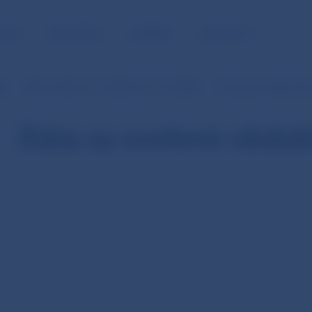
NOSŤ
PRE MÉDIÁ
KARIÉRA
KONTAKTY
je
SIPS (v SKK od 1.1.2003 do 31.12.2008)
Prevody z tretej stra
Dáta za zvolené obdob