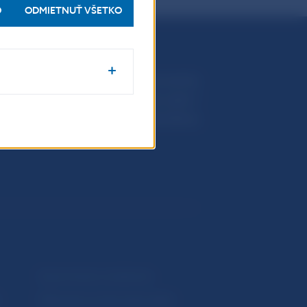
O
ODMIETNUŤ VŠETKO
Národná banka Slovenska
Imricha Karvaša 1
813 25 Bratislava
Upozornenia a oznámenia
Makroekonomické ukazovatele