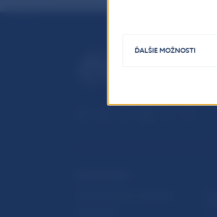
ĎALŠIE MOŽNOSTI
ĎALŠIE ODKAZY
Inštitút bankového vzdelávania
Prih
publ
Nadácia NBS