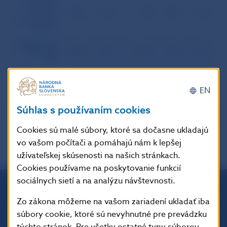
slovenských
bánk so
3258,1
74,4
799
982,7
22,4
zahraničnými
bankami
Devízový trh
v SR okrem
4515,6
70,6
1121,0
1721,2
26,9
NBS
EN
Súhlas s používaním cookies
Cookies sú malé súbory, ktoré sa dočasne ukladajú
vo vašom počítači a pomáhajú nám k lepšej
užívateľskej skúsenosti na našich stránkach.
Cookies používame na poskytovanie funkcií
sociálnych sietí a na analýzu návštevnosti.
Národná banka Slovenska
Zo zákona môžeme na vašom zariadení ukladať iba
Imricha Karvaša 1
súbory cookie, ktoré sú nevyhnutné pre prevádzku
813 25 Bratislava