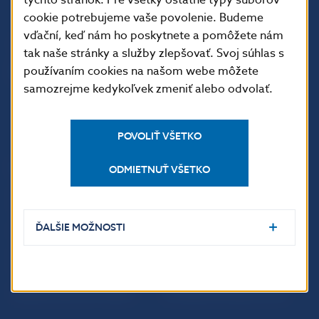
týchto stránok. Pre všetky ostatné typy súborov
cookie potrebujeme vaše povolenie. Budeme
vďační, keď nám ho poskytnete a pomôžete nám
tak naše stránky a služby zlepšovať. Svoj súhlas s
používaním cookies na našom webe môžete
samozrejme kedykoľvek zmeniť alebo odvolať.
POVOLIŤ VŠETKO
ĎALŠIE ODKAZY
ODMIETNUŤ VŠETKO
Inštitút bankového
Prihlásenie na odber
vzdelávania
notifikácií o publikáciách
ĎALŠIE MOŽNOSTI
Nadácia NBS
Užitočné linky
5peňazí - portál finančného
Mapa stránky
vzdelávania
Oznamovanie
Riešenie krízových situácií
protispoločenskej činnosti