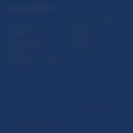
PRAKTICKÉ INFORMÁCIE
Fintech
Upozornenia a oznámenia
Ochrana finančného
Makroekonomické
spotrebiteľa
ukazovatele
Databáza dohliadaných
Vestník NBS
subjektov
Extranet portál
Register finančných agentov
a poradcov
Podmienky používania
Vyhlásenie o prístupnosti
© Národná banka Slovenska
Ochrana osobných údajov