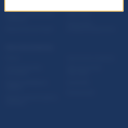
Nadácia NBS
Užitočné linky
5peňazí - portál finančného
Mapa stránky
vzdelávania
Oznamovanie
Riešenie krízových situácií
protispoločenskej činnosti
PRAKTICKÉ INFORMÁCIE
Fintech
Upozornenia a oznámenia
Ochrana finančného
Makroekonomické
spotrebiteľa
ukazovatele
Databáza dohliadaných
Vestník NBS
subjektov
Extranet portál
Register finančných agentov
a poradcov