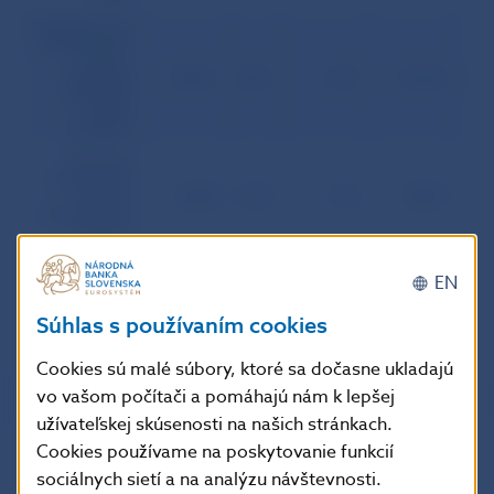
Medzibankový
devízový trh:
fixing +
slovenské
3394,1
58,0
1027
2174,8
37,
obchodné
banky
navzájom
Obchody
slovenských
bánk so
600,8
55,2
216
389,2
35,
zahraničnými
bankami
Devízový trh
3994,9
57,6
1243
2564,0
37,
v SR celkom
EN
Súhlas s používaním cookies
Cookies sú malé súbory, ktoré sa dočasne ukladajú
vo vašom počítači a pomáhajú nám k lepšej
užívateľskej skúsenosti na našich stránkach.
Cookies používame na poskytovanie funkcií
sociálnych sietí a na analýzu návštevnosti.