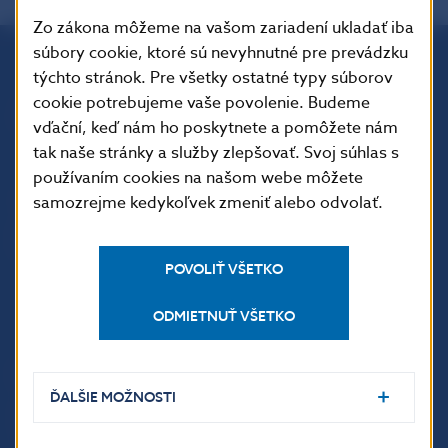
Zo zákona môžeme na vašom zariadení ukladať iba
súbory cookie, ktoré sú nevyhnutné pre prevádzku
týchto stránok. Pre všetky ostatné typy súborov
Národná banka Slovenska
cookie potrebujeme vaše povolenie. Budeme
Imricha Karvaša 1
vďační, keď nám ho poskytnete a pomôžete nám
813 25 Bratislava
tak naše stránky a služby zlepšovať. Svoj súhlas s
používaním cookies na našom webe môžete
samozrejme kedykoľvek zmeniť alebo odvolať.
POVOLIŤ VŠETKO
ODMIETNUŤ VŠETKO
ĎALŠIE ODKAZY
ĎALŠIE MOŽNOSTI
Inštitút bankového
Prihlásenie na odber
vzdelávania
notifikácií o publikáciách