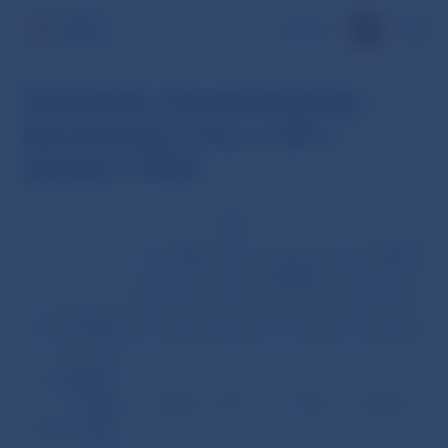
EN
Základné charakteristiky
devízového trhu v SR v
októbri 1996
USD
DE
Objem
Objem
Počet
obchodov
(mil. USD)
(%)
(mil. USD)
(%)
Devízový
77,7
78,3
13
21,5
21,
fixing
Obchody
slovenských
bánk bez
3316,4
57,7
1014
2153,3
37,
účasti
zahraničných
bánk