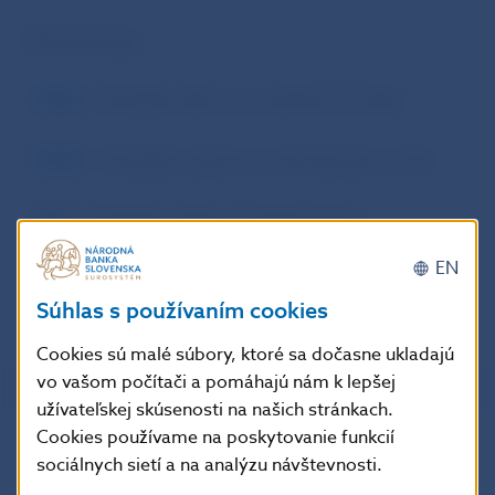
Užitočné linky:
–
ESRB
– Európsky výbor pre systémové riziká
–
ESMA
– Európsky orgán pre cenné papiere a trhy
–
EBA
– Európsky orgán pre bankovníctvo
EN
–
EIOPA
– Európsky orgán pre poisťovníctvo
a dôchodkové poistenie zamestnancov
Súhlas s používaním cookies
Cookies sú malé súbory, ktoré sa dočasne ukladajú
vo vašom počítači a pomáhajú nám k lepšej
užívateľskej skúsenosti na našich stránkach.
Cookies používame na poskytovanie funkcií
sociálnych sietí a na analýzu návštevnosti.