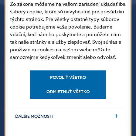
Zo zákona môžeme na vašom zariadení ukladať iba
súbory cookie, ktoré sú nevyhnutné pre prevádzku
týchto stránok. Pre všetky ostatné typy súborov
Národná banka Slovenska
cookie potrebujeme vaše povolenie. Budeme
Imricha Karvaša 1
vďační, keď nám ho poskytnete a pomôžete nám
813 25 Bratislava
tak naše stránky a služby zlepšovať. Svoj súhlas s
používaním cookies na našom webe môžete
samozrejme kedykoľvek zmeniť alebo odvolať.
POVOLIŤ VŠETKO
ODMIETNUŤ VŠETKO
ĎALŠIE ODKAZY
ĎALŠIE MOŽNOSTI
Inštitút bankového
Prihlásenie na odber
vzdelávania
notifikácií o publikáciách