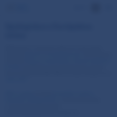
EN
Spolupráca s Európskou
úniou
NBS pôsobí vo vybraných výboroch a pracovných
skupinách
Rady EÚ
a
Európskej komisie
. Neformálnych
zasadnutí
Rady pre hospodárske a finančné záležitosti
(Ecofin)
sa dvakrát do roka zúčastní okrem ministra
finacnií aj guvernér NBS. NBS má svojho zástupcu aj vo
výbore EFC
.
NBS sa zapája
do aktivít
Európskeho systému
finančného dohľadu (ESFS)
v makroprudenciálnej
a mikroprudenciálnej oblasti
(www.bankingsupervision.europa.eu).