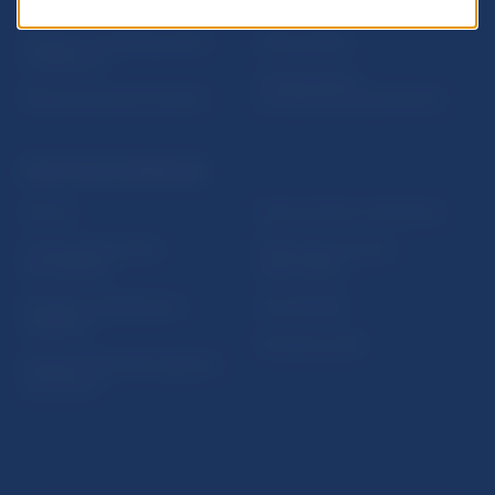
Nadácia NBS
Užitočné linky
5peňazí - portál finančného
Mapa stránky
vzdelávania
Oznamovanie
Riešenie krízových situácií
protispoločenskej činnosti
PRAKTICKÉ INFORMÁCIE
Fintech
Upozornenia a oznámenia
Ochrana finančného
Makroekonomické
spotrebiteľa
ukazovatele
Databáza dohliadaných
Vestník NBS
subjektov
Extranet portál
Register finančných agentov
a poradcov