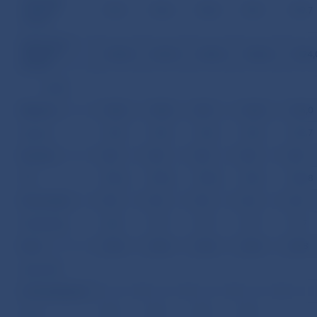
základné
187,5
189,4
189,8
189,7
189,7
imanie
zahraničné
základné
2 056,5
2 067,5
2 005,2
1 884,6
1 824,
imanie
v tom:
Belgicko
138,3
138,3
83,7
166,0
166,0
Cyprus
102,7
102,7
102,7
102,7
102,7
Kanada
0,0
0,0
0,0
0,0
0,0
ČR
595,6
599,6
578,8
378,1
302,8
Francúzsko
9,3
9,3
9,3
3,3
3,3
Holandsko
20,3
19,7
19,7
19,7
19,7
Írsko
54,8
54,8
54,8
54,8
54,8
Japonsko
Lichtenštajnsko
Litva
0,0
0,0
0,0
0,0