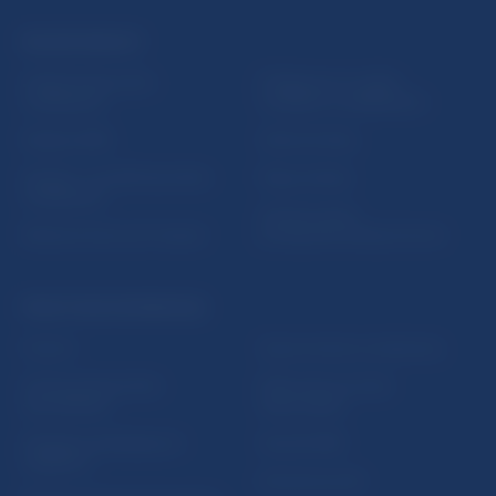
ĎALŠIE ODKAZY
Inštitút bankového
Prihlásenie na odber
vzdelávania
notifikácií o publikáciách
Nadácia NBS
Užitočné linky
5peňazí - portál finančného
Mapa stránky
vzdelávania
Oznamovanie
Riešenie krízových situácií
protispoločenskej činnosti
PRAKTICKÉ INFORMÁCIE
Fintech
Upozornenia a oznámenia
Ochrana finančného
Makroekonomické
spotrebiteľa
ukazovatele
Databáza dohliadaných
Vestník NBS
subjektov
Extranet portál