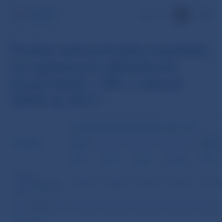
EN
Podiel zahraničného kapitálu
na upísanom základnom
imaní bánk v SR v rokoch
2009 až 2011
UPÍSANÉ ZÁKLADNÉ IMANIE V MIL. EUR 1/
KRAJINA
2009
2010
31.3.
30.6.
30.9.
31.12.
31.3.
Banky
a pobočky zahr.
2 243,9
2 256,8
2 195,0
2 074,3
2 013,
bánk – spolu1/
v tom:
tuzemské