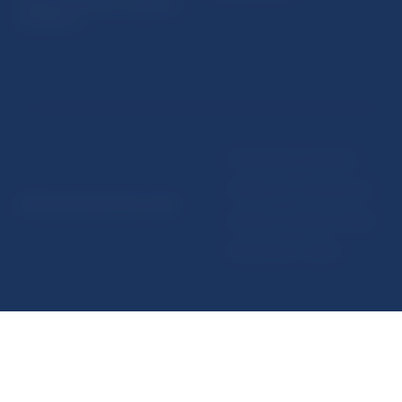
Register finančných agentov
a poradcov
Podmienky používania
Vyhlásenie o prístupnosti
© Národná banka Slovenska
Ochrana osobných údajov
Nastavenie cookies