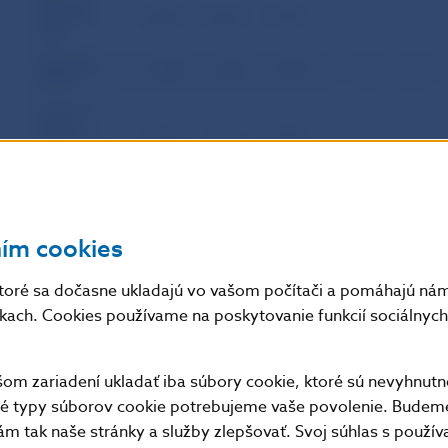
Bankový
sektor SR
20 389
20 264
19 993
spolu
Centrálna
1 094
1 102
1 101
banka
Komerčné
banky
a pobočky
19 295
19 162
18 892
zahraničných
bánk spolu
Komerčné
17 474
17 359
17 230
banky spolu
ním cookies
v tom:
– banky bez
toré sa dočasne ukladajú vo vašom počítači a pomáhajú nám 
zahraničnej
275
275
276
majetkovej
nkach. Cookies používame na poskytovanie funkcií sociálnych 
účasti
– banky so
zahraničnou
m zariadení ukladať iba súbory cookie, ktoré sú nevyhnutn
17 199
17 084
16 954
majetkovou
účasťou
tné typy súborov cookie potrebujeme vaše povolenie. Budem
m tak naše stránky a služby zlepšovať. Svoj súhlas s použí
Pobočky