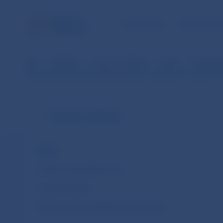
ÚLOHY NBS
PRE VEREJ
NBS
Štatistika
Finančné inštitúcie
Banky
Štatistick
Vývoj evidenčného počtu pracovníkov v bankovom sektore SR
Finančné inštitúcie
Banky
Poisťovne a penzijné fondy
Investičné fondy
Faktoring, lízing a splátkové financovanie