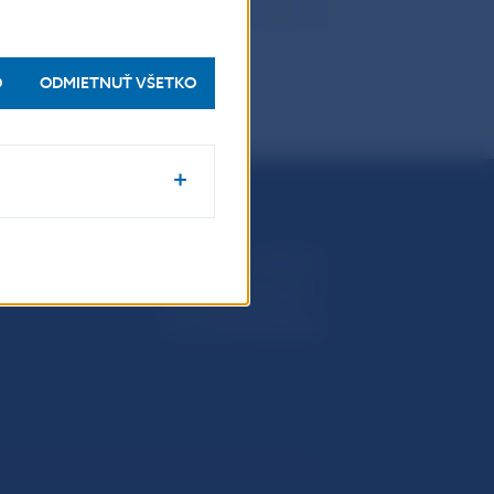
O
ODMIETNUŤ VŠETKO
Národná banka Slovenska
Imricha Karvaša 1
813 25 Bratislava