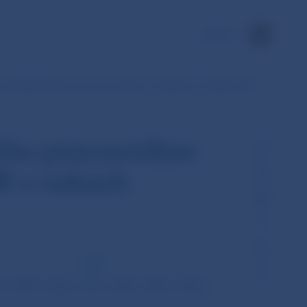
EN
j evidenčného počtu pracovníkov v bankovom sektore SR
čtu pracovníkov
R v rokoch
2019
6.
30.9.
31.12.
31.3.
30.6.
30.9.
31.12.