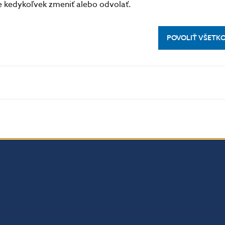
zahraničných
1 821
1 803
1 662
kedykoľvek zmeniť alebo odvolať.
bánk
POVOLIŤ VŠETK