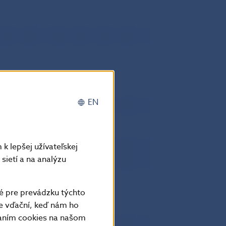
EN
k lepšej užívateľskej
sietí a na analýzu
é pre prevádzku týchto
e vďační, keď nám ho
vaním cookies na našom