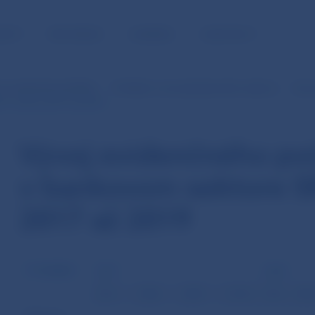
NOSŤ
PRE MÉDIÁ
KARIÉRA
KONTAKTY
é a analytické prehľady
Prehľad o rozvoji bankového sektora
Vývo
 v rokoch 2017 až 2019
Vývoj evidenčného po
v bankovom sektore S
2017 až 2019
TYP BANKY
2017
2018
31.3.
30.6.
30.9.
31.12.
31.3.
30.