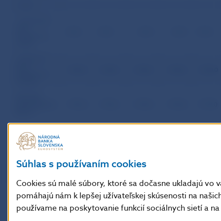
v tom:
– banky bez
zahr.
153,9
153,9
153,9
153,9
153,9
majetkovej
účasti
– banky so
zahr.
1 830,0
1 830,0
1 830,0
1 830,0
1 830,0
majetkovou
účasťou
Pobočky
zahraničných
1 799,2
1 799,2
1 799,5
1 799,5
1 797,0
bánk */
*/ Pri pobočkách zahraničných bánk ide o finančné
zdroje poskytnuté zahraničnou bankou jej pobočke
Súhlas s používaním cookies
Cookies sú malé súbory, ktoré sa dočasne ukladajú vo 
pomáhajú nám k lepšej užívateľskej skúsenosti na našic
používame na poskytovanie funkcií sociálnych sietí a na