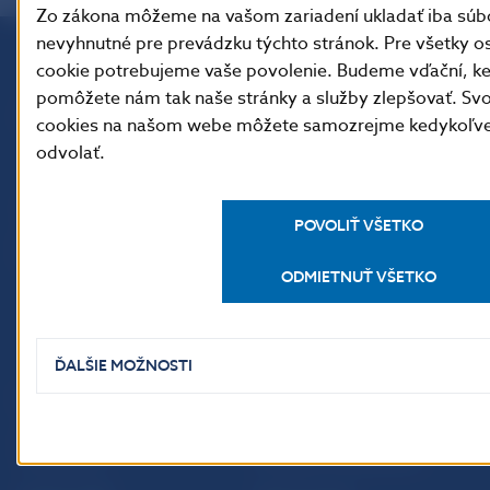
Zo zákona môžeme na vašom zariadení ukladať iba súbo
nevyhnutné pre prevádzku týchto stránok. Pre všetky o
cookie potrebujeme vaše povolenie. Budeme vďační, k
Národná banka Slovenska
pomôžete nám tak naše stránky a služby zlepšovať. Svo
Imricha Karvaša 1
cookies na našom webe môžete samozrejme kedykoľve
813 25 Bratislava
odvolať.
POVOLIŤ VŠETKO
ODMIETNUŤ VŠETKO
ĎALŠIE MOŽNOSTI
ĎALŠIE ODKAZY
Inštitút bankového
Prihlásenie na odber
vzdelávania
notifikácií o publikáciách