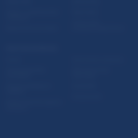
Nadácia NBS
Užitočné linky
5peňazí - portál finančného
Mapa stránky
vzdelávania
Oznamovanie
Riešenie krízových situácií
protispoločenskej činnosti
PRAKTICKÉ INFORMÁCIE
Fintech
Upozornenia a oznámenia
Ochrana finančného
Makroekonomické
spotrebiteľa
ukazovatele
Databáza dohliadaných
Vestník NBS
subjektov
Extranet portál
Register finančných agentov
a poradcov