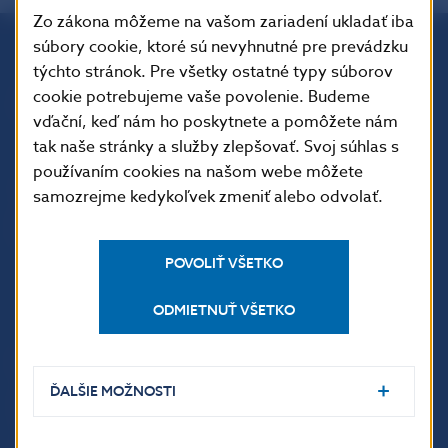
Zo zákona môžeme na vašom zariadení ukladať iba
súbory cookie, ktoré sú nevyhnutné pre prevádzku
týchto stránok. Pre všetky ostatné typy súborov
Národná banka Slovenska
cookie potrebujeme vaše povolenie. Budeme
Imricha Karvaša 1
vďační, keď nám ho poskytnete a pomôžete nám
813 25 Bratislava
tak naše stránky a služby zlepšovať. Svoj súhlas s
používaním cookies na našom webe môžete
samozrejme kedykoľvek zmeniť alebo odvolať.
POVOLIŤ VŠETKO
ODMIETNUŤ VŠETKO
ĎALŠIE ODKAZY
ĎALŠIE MOŽNOSTI
Inštitút bankového
Prihlásenie na odber
vzdelávania
notifikácií o publikáciách