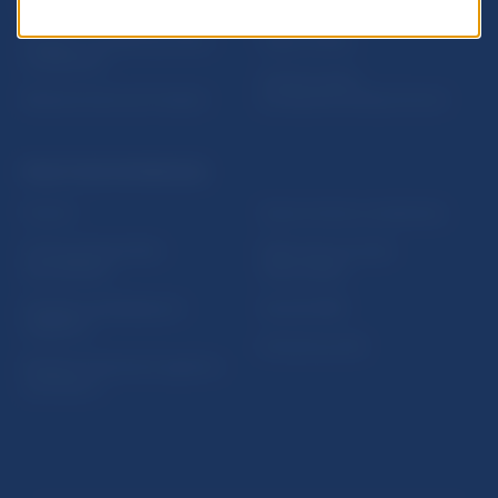
Nadácia NBS
Užitočné linky
5peňazí - portál finančného
Mapa stránky
vzdelávania
Oznamovanie
Riešenie krízových situácií
protispoločenskej činnosti
PRAKTICKÉ INFORMÁCIE
Fintech
Upozornenia a oznámenia
Ochrana finančného
Makroekonomické
spotrebiteľa
ukazovatele
Databáza dohliadaných
Vestník NBS
subjektov
Extranet portál
Register finančných agentov
a poradcov