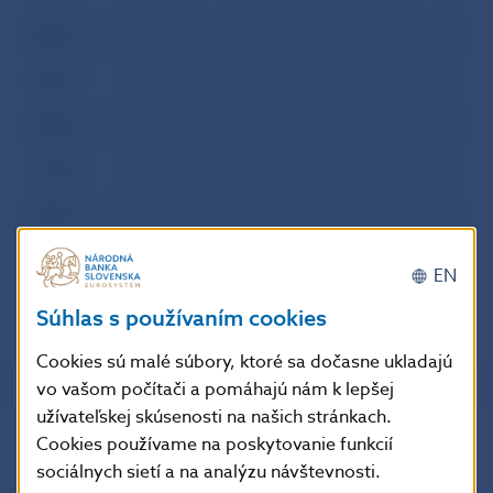
2001
I
II
III
IV
V
VI
VII
VIII
IX
X
XI
XI
2000
I
II
III
IV
V
VI
VII
VIII
IX
X
XI
XI
1999
I
II
III
IV
V
VI
VII
VIII
IX
X
XI
XI
1998
I
II
III
IV
V
VI
VII
VIII
IX
X
XI
XI
1997
I
II
III
IV
V
VI
VII
VIII
IX
X
XI
XI
1996
I
II
III
IV
V
VI
VII
VIII
IX
X
XI
XI
EN
Súhlas s používaním cookies
Cookies sú malé súbory, ktoré sa dočasne ukladajú
vo vašom počítači a pomáhajú nám k lepšej
užívateľskej skúsenosti na našich stránkach.
Cookies používame na poskytovanie funkcií
sociálnych sietí a na analýzu návštevnosti.